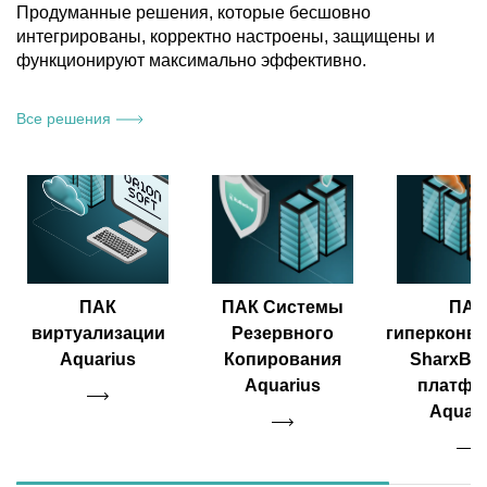
Продуманные решения, которые бесшовно
интегрированы, корректно настроены, защищены и
функционируют максимально эффективно.
Все решения
ПАК
ПАК Системы
ПАК
виртуализации
Резервного
гиперконв
Aquarius
Копирования
SharxBas
Aquarius
платфо
Aquari