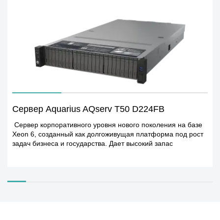
Сервер Aquarius AQserv T50 D224FB
Сервер корпоративного уровня нового поколения на базе
Xeon 6, созданный как долгоживущая платформа под рост
задач бизнеса и государства. Дает высокий запас
вычислительной мощности и памяти, чтобы
масштабировать базы данных, виртуализацию, VDI, BI и AI
нагрузки без постоянной замены «железа»
Масштабируемый Передовой Защищённый Зрелая
платформа управления