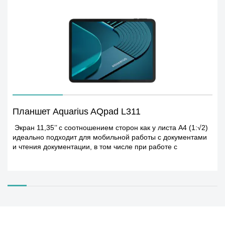
Планшет Aquarius AQpad L311
Экран 11,35’’ с соотношением сторон как у листа А4 (1:√2)
идеально подходит для мобильной работы с документами
и чтения документации, в том числе при работе с
виртуальной клавиатурой. Высокая яркость, оптимальная
плотность пикселей, расширенный цветовой охват и
поддержка частоты обновления экрана 90Гц позволяют
удобно работать с любым типом информации. Корпус
выполнен из алюминиевого сплава, что обеспечивает
высокую прочность при сниженной массе устройства. Два
USB Type-C порта позволяют подключить несколько
внешних USB устройств.