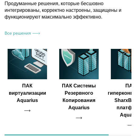
Продуманные решения, которые бесшовно
интегрированы, корректно настроены, защищены и
функционируют максимально эффективно.
Все решения
ПАК
ПАК Системы
ПАК
виртуализации
Резервного
гиперконв
Aquarius
Копирования
SharxBas
Aquarius
платфо
Aquari