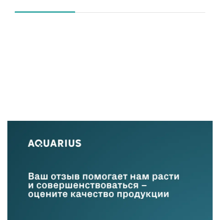
(SFP28) + 8 х
коммутации, полностью отвечающей всем
предназначен
требованиям современных ЦОД.
функциональ
коммутации, 
требованиям