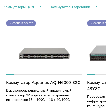
равноправный
контроллеров
Коммутаторы ЦОД
Коммутаторы агрегации
К
нагрузки без 
Оптимизирует
сжатия и деду
Внесено в реестр
Внесено в рее
катастрофоус
репликации и
Коммутатор Aquarius AQ-N6000-32C
Коммутато
48Y8C
Высокопроизводительный управляемый
коммутатор 32 порта с конфигурацией
Передовая пл
интерфейсов 16 х 100G + 16 х 40/100G
инфраструкту
(QSFP28), предназначенный для построения
конфигурацие
функциональной, масштабируемой фабрики