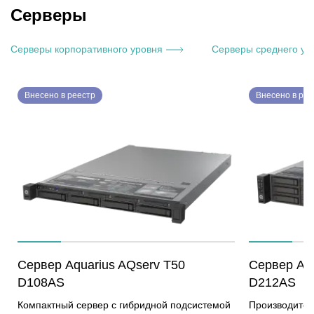
работы со сведениями, составляющими
тока, что удо
Серверы
государственную тайну. Ноутбук создан на
автоматизиро
основе материнской платы собственной
технологичес
разработки и производства.
передней и з
Серверы корпоративного уровня
Серверы среднего ур
порты USB 2.0
видеовыходы D
позволяет по
Внесено в реестр
Внесено в рее
одновременно
беспроводные 
COM-port. Со
14-го поколе
SSD обеспечи
производител
упрощает раз
ЦОД.
Сервер Aquarius AQserv T50
Сервер Aqu
D108AS
D212AS
Компактный сервер с гибридной подсистемой
Производител