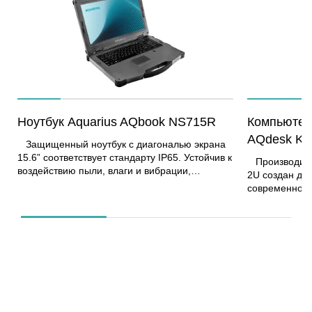
Ноутбук Aquarius AQbook NS715R
Компьютер 
AQdesk K7
Защищенный ноутбук с диагональю экрана
15.6” соответствует стандарту IP65. Устойчив к
Производительный ПК в корпусе Rackmount
воздействию пыли, влаги и вибрации,
2U создан для
выдерживает падение. Подходит для
современной 
использования в сложных погодных и полевых
установку до
условиях. В комплект опционально может
3.5″ или 2.5″
входить несколько аккумуляторов,
позволяет лег
поддерживается замена без инструментов.
хранения дан
Оборудован удобной ручкой для переноски.
позволяют ги
Присутствует возможность установки
под разные з
различных модулей доверенной загрузки.
графических 
Может применяться для обработки
контроллеров
конфиденциальной информации и для
блоком питани