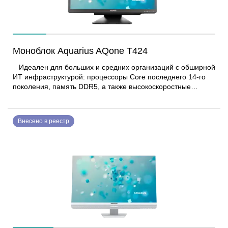
Моноблок Aquarius AQone T424
Идеален для больших и средних организаций с обширной
ИТ инфраструктурой: процессоры Core последнего 14-го
поколения, память DDR5, а также высокоскоростные
цифровые разъемы обеспечат задел в производительности
на несколько лет вперед, тогда как поддержка уходящих
технологий (VGA, COM-порт) позволит интегрировать
Внесено в реестр
моноблок с legacy-парком устройств. Моноблок имеет
возможности для дополнительной модернизации системы –
карты расширения, память или диски для хранения
данных.