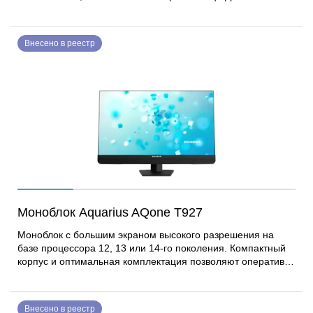
разъемы обеспечат задел в производительности на
несколько лет вперед, тогда как поддержка уходящих
технологий (VGA, COM-порт) позволит интегрировать
Внесено в реестр
моноблок с legacy-парком устройств. Моноблок имеет
возможности для дополнительной модернизации системы –
карты расширения, память или диски для хранения
данных.
Моноблок Aquarius AQone T927
Моноблок с большим экраном высокого разрешения на
базе процессора 12, 13 или 14-го поколения. Компактный
корпус и оптимальная комплектация позволяют оперативно
оснастить даже малогабаритное рабочие пространство.
Позволяет эффективно работать с большими объемами
информации и просматривать высококачественный контент.
Внесено в реестр