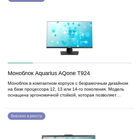
Может применяться для обработки конфиденциальной
информации и для работы со сведениями,
представляющими государственную тайну. В верхней части
находится выдвижная веб-камера с гальваническим
размыкателем, что гарантирует безопасность в
выключенном состоянии. Моноблок Aquarius AQone T927
создан на основе системной платы Aquarius AQH610T
собственной разработки и производства.
Моноблок Aquarius AQone T924
Моноблок в компактном корпусе с безрамочным дизайном
на базе процессора 12, 13 или 14-го поколения. Модель
оснащена эргономичной стойкой, которая позволяет
регулировать положение экрана по высоте и изменять угол
наклона. В верхней части находится выдвижная веб-камера
с гальваническим размыкателем, что гарантирует
Внесено в реестр
безопасность в выключенном состоянии. В корпусе есть
место для мобильного шасси 2.5” (Mobile Rack). Может
применяться для обработки конфиденциальной
информации и для работы со сведениями, составляющими