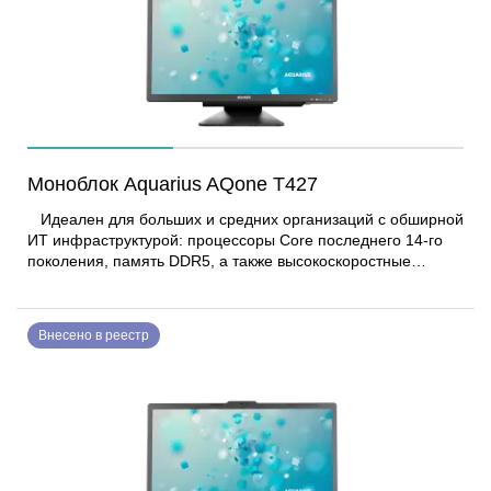
государственную тайну. Моноблок Aquarius AQone T924
создан на основе системной платы Aquarius AQH610T
собственной разработки и производства.
Моноблок Aquarius AQone T427
Идеален для больших и средних организаций с обширной
ИТ инфраструктурой: процессоры Core последнего 14-го
поколения, память DDR5, а также высокоскоростные
цифровые разъемы обеспечат задел в производительности
на несколько лет вперед, тогда как поддержка уходящих
технологий (VGA, COM-порт) позволит интегрировать
Внесено в реестр
моноблок с legacy-парком устройств. Моноблок имеет
возможности для дополнительной модернизации системы –
карты расширения, память или диски для хранения
данных.