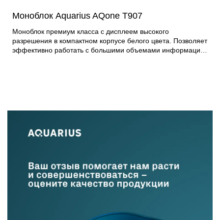
Моноблок Aquarius AQone T907
Моноблок премиум класса с дисплеем высокого
разрешения в компактном корпусе белого цвета. Позволяет
эффективно работать с большими объемами информации
и просматривать высококачественный контент. Может
применяться для обработки конфиденциальной
информации и для работы со сведениями,
представляющими государственную тайну. Модель
оснащена эргономичной стойкой, которая позволяет
регулировать положение экрана по высоте и изменять угол
наклона. В верхней части находится выдвижная веб-камера
с гальваническим размыкателем, что гарантирует
безопасность в выключенном состоянии. Система
охлаждения дает возможность комплектации различными
процессорами Core 10-го поколения. Моноблок создан на
основе материнской платы собственной разработки и
производства Aquarius.