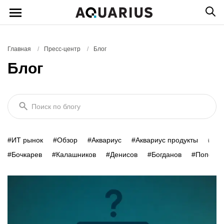
Главная
/
Пресс-центр
/
Блог
Блог
Поиск по блогу
#ИТ рынок
#Обзор
#Аквариус
#Аквариус продукты
#Умн
#Бочкарев
#Калашников
#Денисов
#Богданов
#Попович