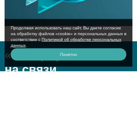
Продолжая использовать наш сайт, Вы даете согласие
на обработку файлов «cookie» и персональных данных в
соответствии с
Политикой об обработке персональных
данных
.
«Аквариус»
Понятно
на связи
г. Москва, ул. Крылатская, 17к2
смотреть на карте
+7 (495) 729-51-50
question@aq.ru