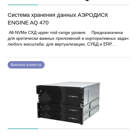
Система хранения данных АЭРОДИСК
ENGINE AQ 470
Аll-NVMe СХД upper mid-range уровня. Предназначена
для критически важных приложений и корпоративных задач
любого масштаба: для виртуализации, СУБД и ERP.
Создаёт прочную основу для роста: масштабируемость (до
96 NVMe-накопителей), высокая доступность и
оптимизация ресурсов позволяют уверенно развивать
Внесено в реестр
инфраструктуру и поддерживать критически важные
бизнес-процессы без компромиссов. Полностью
российское решение для хранения и управления данными