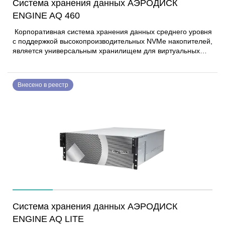
Система хранения данных АЭРОДИСК
ENGINE AQ 460
Корпоративная система хранения данных среднего уровня
с поддержкой высокопроизводительных NVMe накопителей,
является универсальным хранилищем для виртуальных
сред, крупных баз данных и аналитики в реальном
времени. Обеспечивает высокую отказоустойчивость за
счёт дублирования компонентов, поддержки пулов RDG и
Внесено в реестр
DDP, RAID 10, 5, 6, 6р, функций мгновенных снимков и
репликации. Поддерживает современные протоколы
доступа — блочные (iSCSI, FC, NVMe-oF (TCP)) и
файловые (NFS, SMB). Архитектура Symmetric Active-Active
обеспечивает равноправный доступ к данным с нескольких
контроллеров и равномерное распределение нагрузки без
единой точки отказа. Оптимизирует хранение данных с
помощью сжатия и дедупликации, гарантирует
катастрофоустойчивость за счёт удалённой репликации и
технологии метрокластера.
Система хранения данных АЭРОДИСК
ENGINE AQ LITE