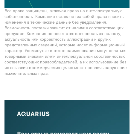
Все права защищены, включая права на интеллектуальную
собственность. Компания оставляет за собой право вносить
изменения в технические данные без уведомления.
Возможность поставки зависит от наличия соответствующих
продуктов. Компания не несет ответственность за полноту,
актуальность или корректность иллюстраций и других
представленных сведений, которые носят информационный
характер. Упомянутые в тексте наименования могут являться
товарными знаками и/или интеллектуальной собственностью
соответствующих правообладателей, а их использование без
их согласия в коммерческих целях может повлечь нарушение
исключительных прав.