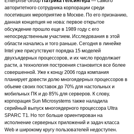
Enterprise Group
Патрика Гелсингера
— самого
авторитетного сотрудника корпорации среди
посетивших мероприятие в Москве. По его признанию,
данная концепция не нова: первое открытое
обсуждение прошло еще в 1989 году с его
непосредственным участием. Исследования в этой
области начались и того раньше. Сегодня в линейке
Intel уже присутствуют порядка 15 моделей
двухъядерных процессоров, и их число продолжает
расти, а технология построения становится все более
совершенной. Уже к концу 2006 года компания
планирует довести долю многоядерных процессоров в
объеме своих поставок до 70% для настольных и
мобильных ПК и до 85% для серверов. К слову,
корпорация Sun Microsystems также наладила
серийный выпуск многоядерного процессора Ultra
SPARC T1. Но тот больше ориентирован на
исполнение серверных приложений и задач класса
Web и широкому кругу пользователей недоступен.