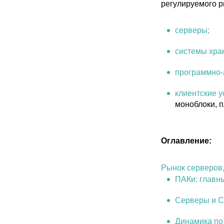
регулируемого р
серверы;
системы хра
программно-
клиентские у
моноблоки, 
Оглавление:
Рынок серверов,
ПАКи: главн
Серверы и С
Динамика по