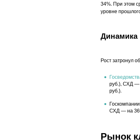
34%. При этом с
уровне прошлого
Динамика 
Рост затронул о
Госведомств
руб.), СХД —
руб.).
Госкомпании 
СХД — на 36%
Рынок к