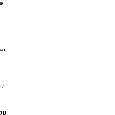
на
ью:
.),
ор