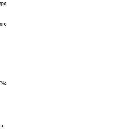
лрд
его
7%:
на