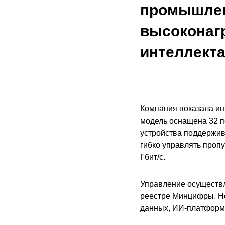
промышлен
высоконагр
интеллект
Компания показала ин
модель оснащена 32 по
устройства поддержив
гибко управлять проп
Гбит/с.
Управление осуществл
реестре Минцифры. Н
данных, ИИ-платформ 