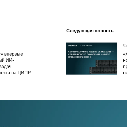
Следующая новость
0
с» впервые
«
ый ИИ-
н
задач
п
ллекта на ЦИПР
с