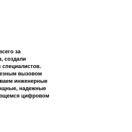
всего за
, создали
 специалистов.
ьезным вызовом
зываем инженерные
мощные, надежные
няющемся цифровом