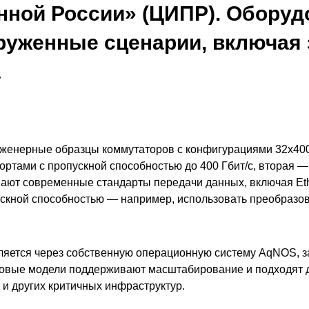
ной России» (ЦИПР). Оборудо
уженные сценарии, включая 
а
женерные образцы коммутаторов с конфигурациями 32x400
ртами с пропускной способностью до 400 Гбит/с, вторая — 
ают современные стандарты передачи данных, включая Eth
ускной способностью — например, использовать преобразов
яется через собственную операционную систему AqNOS, з
овые модели поддерживают масштабирование и подходят д
и других критичных инфраструктур.