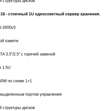
й структуры дисков
 S16 - стоечный 1U односокетный сервер хранения.
5-2600v3
ой памяти
A 3.5”/2.5” с горячей заменой
е 1.5U
50W по схеме 1+1
 с выделенным портом управления
й структуры дисков