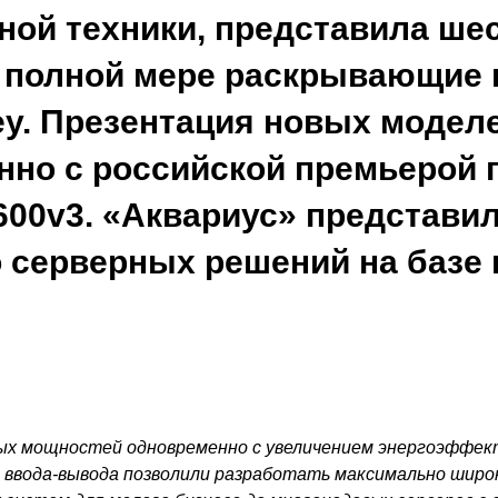
ной техники, представила ше
в полной мере раскрывающие
tley. Презентация новых моде
но с российской премьерой п
600v3. «Аквариус» представи
 серверных решений на базе
х мощностей одновременно с увеличением энергоэффек
 ввода-вывода позволили разработать максимально широк