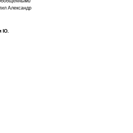
 обобщенными
етил Александр
 IO.