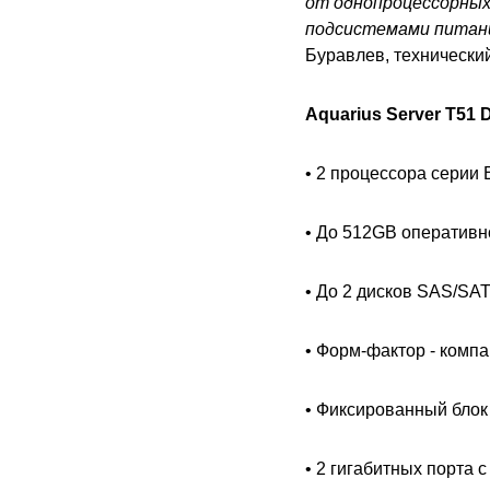
от однопроцессорных
подсистемами питан
Буравлев, технически
Aquarius Server T51
• 2 процессора серии 
• До 512GB оператив
• До 2 дисков SAS/SAT
• Форм-фактор - комп
• Фиксированный блок
• 2 гигабитных порта