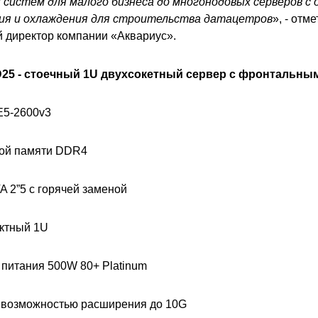
 систем для малого бизнеса до многонодовых серверов с
ия и охлаждения для строительства датацетров
», - отм
й директор компании «Аквариус».
 D25 - стоечный 1U двухсокетный сервер с фронтальным
E5-2600v3
ной памяти DDR4
A 2”5 с горячей заменой
актный 1U
 питания 500W 80+ Platinum
 с возможностью расширения до 10G