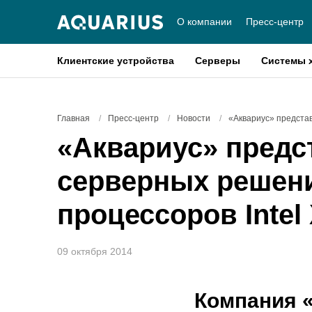
О компании
Пресс-центр
Клиентские устройства
Серверы
Системы 
Главная
/
Пресс-центр
/
Новости
/
«Аквариус» представ
«Аквариус» предс
серверных решени
процессоров Intel
09 октября 2014
Компания «