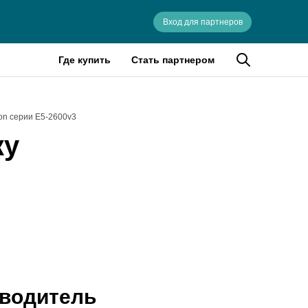
Вход для партнеров
Где купить
Стать партнером
on серии E5-2600v3
ку
зводитель