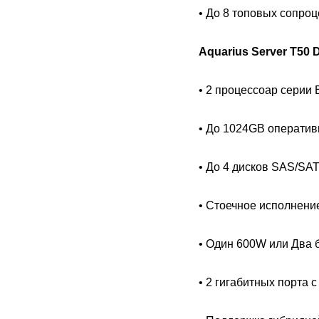
• До 8 топовых сопроце
Aquarius Server T50
• 2 процессоар серии 
• До 1024GB оператив
• До 4 дисков SAS/SATA
• Стоечное исполнени
• Один 600W или Два 
• 2 гигабитных порта