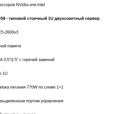
ссоров NVidia или Intel
 D58 - типовой стоечный 1U двухсокетный сервер.
E5-2600v3
ной памяти
 3.5”/2.5” с горячей заменой
е 1U
блока питания 770W по схеме 1+1
 с выделенным портом управления