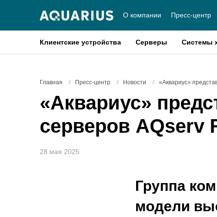
О компании
Пресс-центр
Клиентские устройства
Серверы
Системы 
Главная
/
Пресс-центр
/
Новости
/
«Аквариус» предста
«Аквариус» предс
серверов AQserv 
28 мая 2025
Группа ко
модели вы