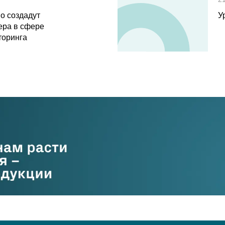
о создадут
У
ера в сфере
торинга