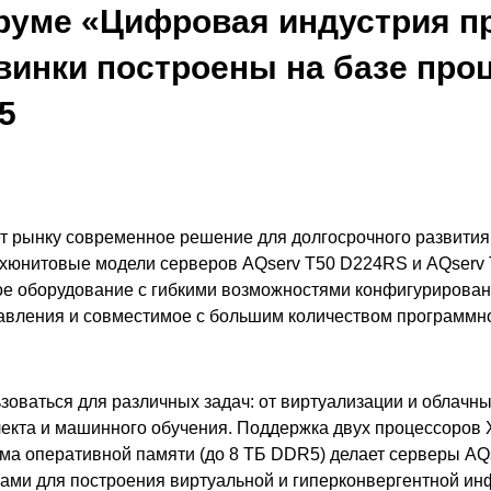
руме «Цифровая индустрия 
винки построены на базе проц
5
т рынку современное решение для долгосрочного развития
ухюнитовые модели серверов AQserv T50 D224RS и AQserv 
е оборудование с гибкими возможностями конфигурирован
авления и совместимое с большим количеством программно
.
зоваться для различных задач: от виртуализации и облачн
лекта и машинного обучения. Поддержка двух процессоров 
ма оперативной памяти (до 8 ТБ DDR5) делает серверы AQ
ми для построения виртуальной и гиперконвергентной ин