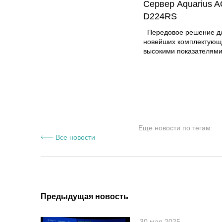
Сервер Aquarius A
D224RS
Передовое решение для использования
новейших комплектующ
высокими показателям
производительности
Еще новости по тегам:
Все новости
Предыдущая новость
30 мая 2025