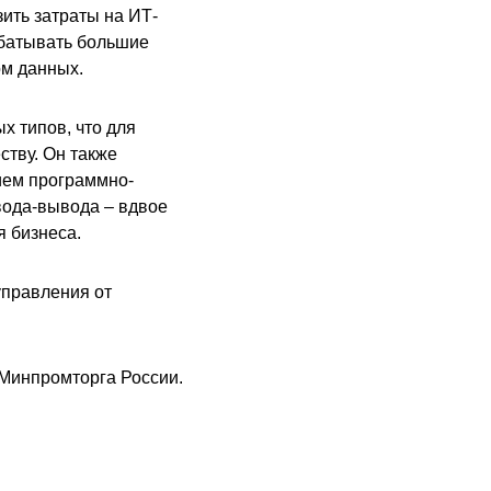
ить затраты на ИТ-
абатывать большие
ом данных.
х типов, что для
ству. Он также
ием программно-
вода-вывода – вдвое
 бизнеса.
управления от
Минпромторга России.