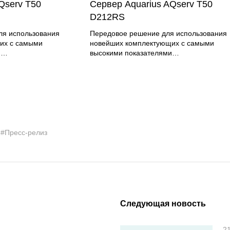
Qserv T50
Сервер Aquarius AQserv T50
D212RS
Передовое решение для использования
их с самыми
новейших комплектующих с самыми
и
высокими показателями
производительности
#Пресс-релиз
Следующая новость
2