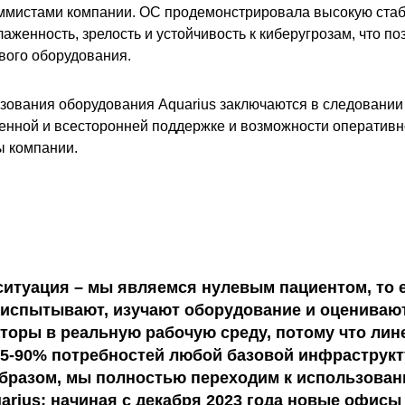
ммистами компании. ОС продемонстрировала высокую стаб
аженность, зрелость и устойчивость к киберугрозам, что п
вого оборудования.
ования оборудования Aquarius заключаются в следовани
венной и всесторонней поддержке и возможности оператив
ы компании.
ситуация – мы являемся нулевым пациентом, то 
испытывают, изучают оборудование и оценивают
оры в реальную рабочую среду, потому что лине
 85-90% потребностей любой базовой инфраструк
 образом, мы полностью переходим к использова
arius: начиная с декабря 2023 года новые офис