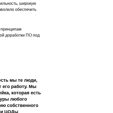
ильность, широкую
озволило обеспечить
и принципам
ной доработки ПО под
есть мы те люди,
 его работу. Мы
йка, которая есть
туры любого
нию собственного
ы и ЦОДы