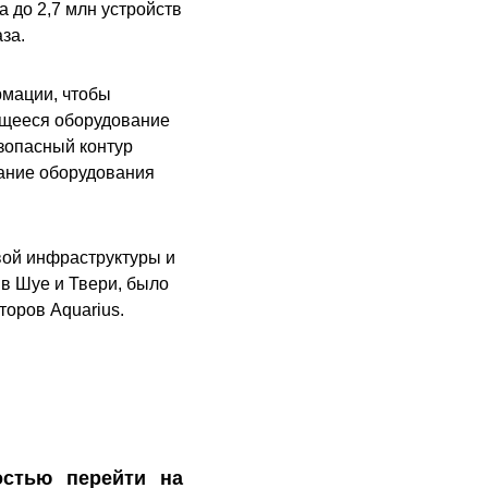
 до 2,7 млн устройств
за.
рмации, чтобы
ющееся оборудование
езопасный контур
ание оборудования
вой инфраструктуры и
в Шуе и Твери, было
оров Aquarius.
остью перейти на