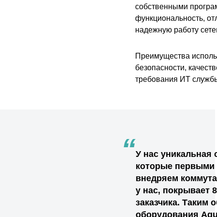
собственными програ
функциональность, отл
надежную работу сете
Преимущества использ
безопасности, качест
требования ИТ служб
“
У нас уникальная 
которые первыми 
внедряем коммутат
у нас, покрывает
заказчика. Таким
оборудования Aqu