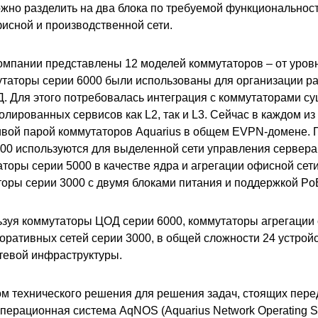
жно разделить на два блока по требуемой функциональност
исной и производственной сети.
омпании представлены 12 моделей коммутаторов – от уров
утаторы серии 6000 были использованы для организации 
 Для этого потребовалась интеграция с коммутаторами с
олированных сервисов как L2, так и L3. Сейчас в каждом и
чивой парой коммутаторов Aquarius в общем EVPN-домене.
00 используются для выделенной сети управления сервера
оры серии 5000 в качестве ядра и агрегации офисной сети
оры серии 3000 с двумя блоками питания и поддержкой Po
ьзуя коммутаторы ЦОД серии 6000, коммутаторы агрегации 
оративных сетей серии 3000, в общей сложности 24 устрой
етевой инфраструктуры.
 технического решения для решения задач, стоящих пере
операционная система AqNOS (Aquarius Network Operating S