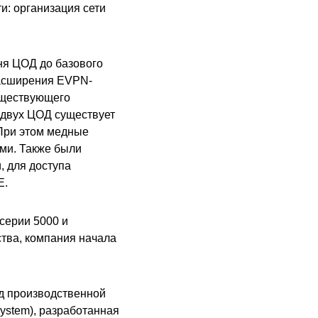
и: организация сети
ня ЦОД до базового
расширения EVPN-
уществующего
з двух ЦОД существует
 При этом медные
ми. Также были
, для доступа
E.
серии 5000 и
ства, компания начала
д производственной
ystem), разработанная