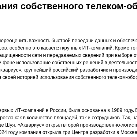
ания собственного телеком-о
ереоценить важность быстрой передачи данных и обеспече
ов, особенно это касается крупных ИТ-компаний. Кроме тог
ащищенности сети и передаваемых сведений при выборе о
м фоне использование собственных решений в деятельност
Аквариус», крупнейший российский разработчик и производи
я своей историей использования собственного телеком-обо
ервых ИТ-компаний в России, была основанна в 1989 году. 
осла как в количестве площадей, так и сотрудников. Так, н
де Шуя, «Аквариус» открыл второй производственно-логист
2024 году компания открыла три Центра разработки в Москв