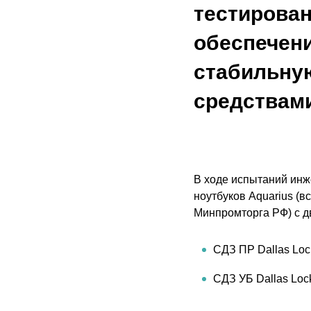
тестирова
обеспечени
стабильную
средствами
В ходе испытаний инж
ноутбуков Aquarius (
Минпромторга РФ) с дв
СДЗ ПР Dallas Loc
СДЗ УБ Dallas Loc