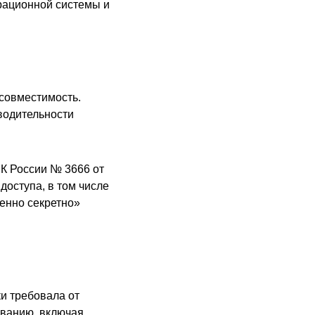
рационной системы и
 совместимость.
водительности
К России № 3666 от
доступа, в том числе
енно секретно»
и требовала от
иванию, включая