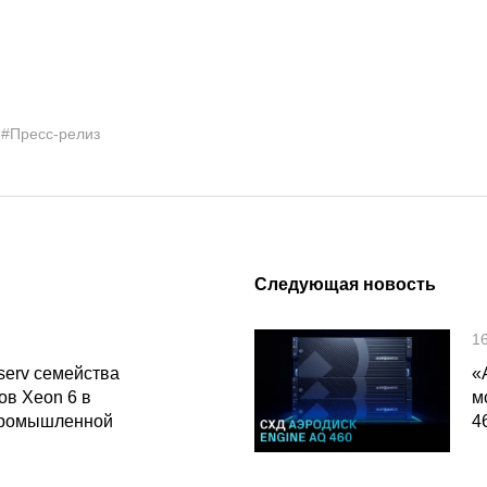
#Пресс-релиз
Следующая новость
1
serv семейства
«
ов Xeon 6 в
м
промышленной
4