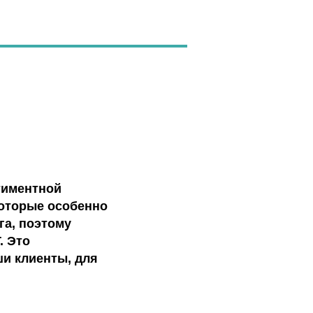
ртиментной
которые особенно
га, поэтому
. Это
ши клиенты, для