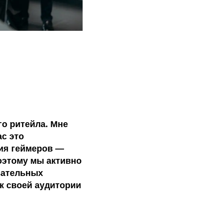
го ритейла. Мне
ас это
рия геймеров —
поэтому мы активно
вательных
 к своей аудитории