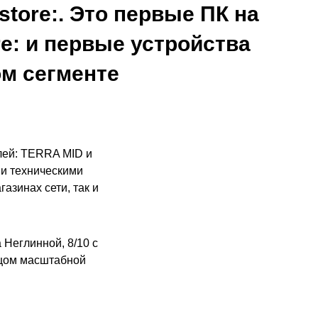
store:. Это первые ПК на
re: и первые устройства
ом сегменте
елей: TERRA MID и
и техническими
азинах сети, так и
 Неглинной, 8/10 с
ицом масштабной