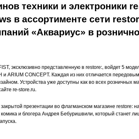
инов техники и электроники re
ws в ассортименте сети resto
паний «Аквариус» в розничн
IST, эксклюзивно представленную в restore:, войдет 5 мод
и ARIUM CONCEPT. Каждая из них отличается передовым
зайном. Устройства уже доступны как во всех розничных маг
йте re-store.ru.
закрытой презентации во флагманском магазине restore: на
 комика и блогера Андрея Бебуришвили, который станет л
апуска.