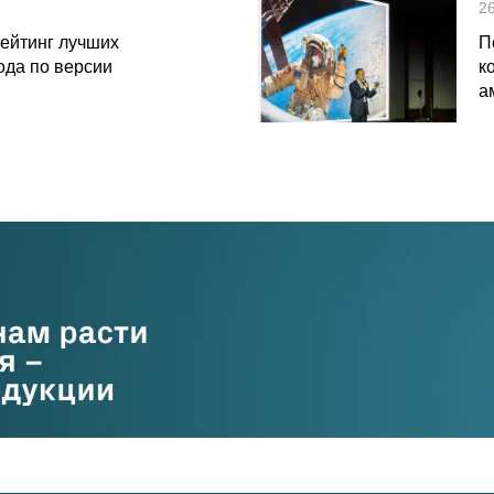
2
рейтинг лучших
П
ода по версии
к
а