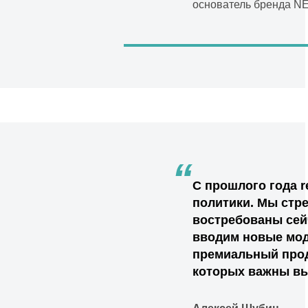
основатель бренда N
“
С прошлого года r
политики. Мы стр
востребованы сейч
вводим новые мод
премиальный проду
которых важны вы