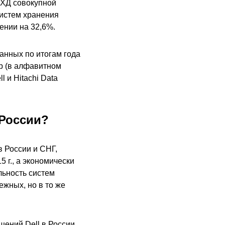
СХД совокупной
систем хранения
ении на 32,6%.
анных по итогам года
pp (в алфавитном
 и Hitachi Data
 России?
в России и СНГ,
 г., а экономически
льность систем
ежных, но в то же
ений Dell в России,