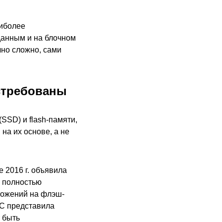
аиболее
данным и на блочном
чно сложно, сами
стребованы
SSD) и flash-памяти,
на их основе, а не
 2016 г. объявила
х полностью
ложений на флэш-
МС представила
 быть