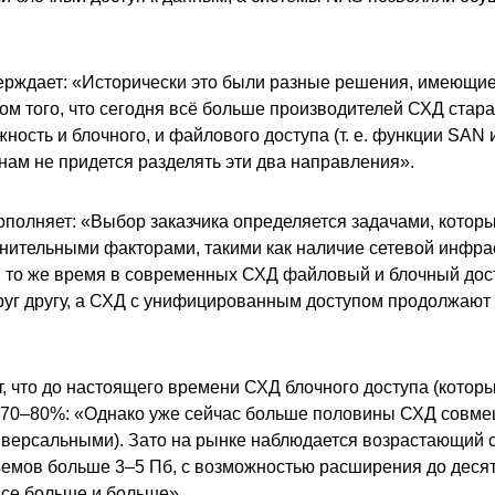
рждает: «Исторически это были разные решения, имеющие
ом того, что сегодня всё больше производителей СХД стар
ность и блочного, и файлового доступа (т. е. функции SAN 
нам не придется разделять эти два направления».
ополняет: «Выбор заказчика определяется задачами, которы
лнительными факторами, такими как наличие сетевой инфра
В то же время в современных СХД файловый и блочный дост
уг другу, а СХД с унифицированным доступом продолжают
, что до настоящего времени СХД блочного доступа (которы
 70–80%: «Однако уже сейчас больше половины СХД совме
иверсальными). Зато на рынке наблюдается возрастающий 
емов больше 3–5 Пб, с возможностью расширения до десятк
все больше и больше».