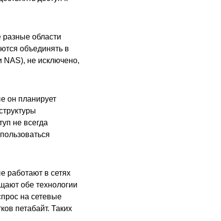
 разные области
аются объединять в
и NAS), не исключено,
е он планирует
структуры
уп не всегда
 пользоваться
е работают в сетях
щают обе технологии
спрос на сетевые
ов петабайт. Таких