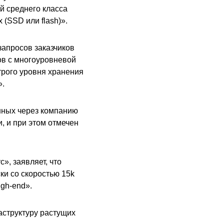
й среднего класса
(SSD или flash)».
запросов заказчиков
ов с многоуровневой
трого уровня хранения
».
нных через компанию
, и при этом отмечен
», заявляет, что
ки со скоростью 15k
igh-end».
структуру растущих