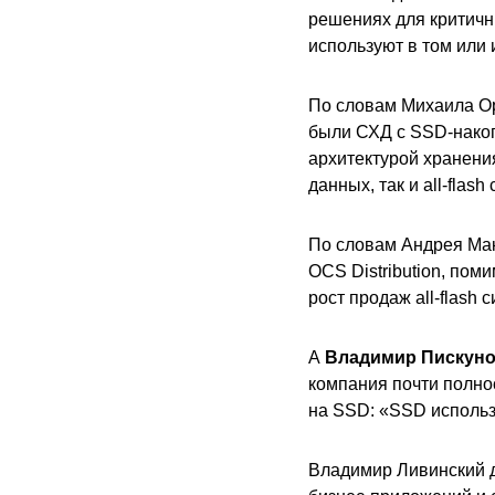
решениях для критичн
используют в том или 
По словам Михаила Орл
были СХД с SSD-накоп
архитектурой хранени
данных, так и all-fla
По словам Андрея Мак
OCS Distribution, пом
рост продаж all-flash с
А
Владимир Пискун
компания почти полно
на SSD: «SSD использу
Владимир Ливинский д