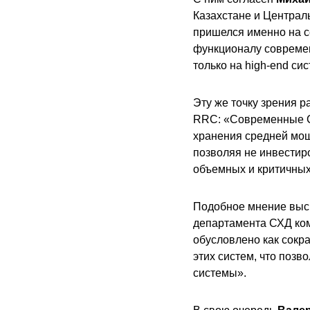
Казахстане и Централь
пришелся именно на се
функционалу современ
только на high-end си
Эту же точку зрения р
RRC: «Современные СХ
хранения средней мощ
позволяя не инвестир
объемных и критичных
Подобное мнение выс
департамента СХД ком
обусловлено как сокр
этих систем, что позв
системы».