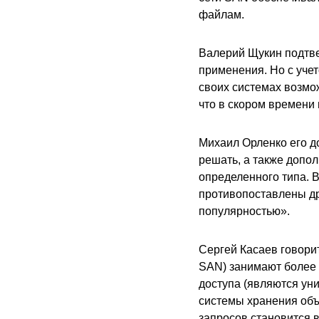
файлам.
Валерий Щукин подтве
применения. Но с учет
своих системах возмож
что в скором времени 
Михаил Орленко его д
решать, а также допо
определенного типа. 
противопоставлены др
популярностью».
Сергей Касаев говорит
SAN) занимают более
доступа (являются ун
системы хранения объ
запросов становится 