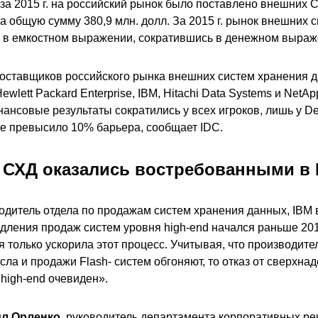
 за 2015 г. на российский рынок было поставлено внешних 
а общую сумму 380,9 млн. долл. За 2015 г. рынок внешних 
 в емкостном выражении, сократившись в денежном выраж
оставщиков российского рынка внешних систем хранения д
lett Packard Enterprise, IBM, Hitachi Data Systems и NetA
ансовые результаты сократились у всех игроков, лишь у Dell
е превысило 10% барьера, сообщает IDC.
а СХД оказались востребованными в
водитель отдела по продажам систем хранения данных, IBM 
дления продаж систем уровня high-end начался раньше 2015
 только ускорила этот процесс. Учитывая, что производите
сла и продажи Flash- систем обгоняют, то отказ от сверхнад
high-end очевиден».
л Орленко
, руководитель департамента корпоративных реш