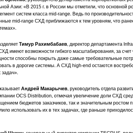
ной Азии: «В 2015 г. в России мы отметили, что основной р
гмент систем класса mid-range. Ведь по производительност
ные mid-range СХД приближаются к тем уровням, что ране
стемах».
азделяет
Тимур Рахимбабаев
, директор департамента Infra
Д имеют возможности гибкого масштабирования, за счет 
ности способны покрыть даже самые требовательные потре
овать в дорогие системы. А СХД high-end остаются востре
 задач».
казывает
Андрей Макарычев
, руководитель отдела развит
пании OCS Distribution, отмечая увеличение доли СХД сред
ащением бюджетов заказчиков, так и значительным ростом 
олило использовать их в тех задачах, где раньше приходило