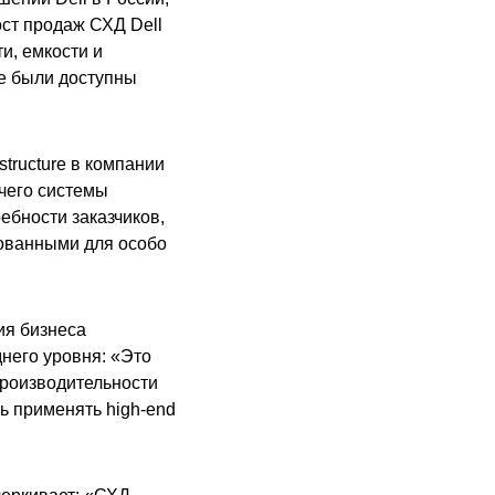
ост продаж СХД Dell
и, емкости и
е были доступны
structure в компании
чего системы
бности заказчиков,
бованными для особо
ия бизнеса
него уровня: «Это
производительности
сь применять high-end