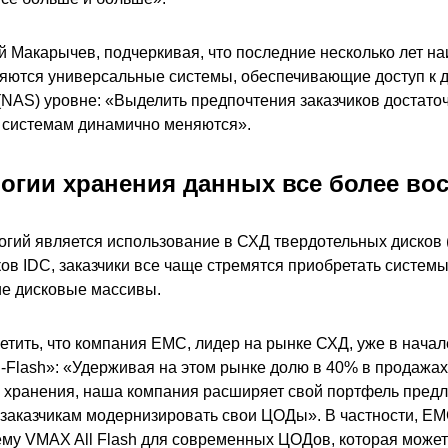
й Макарычев, подчеркивая, что последние несколько лет н
ются универсальные системы, обеспечивающие доступ к 
(NAS) уровне: «Выделить предпочтения заказчиков достато
к системам динамично меняются».
огии хранения данных все более во
огий является использование в СХД твердотельных дисков (
ов IDC, заказчики все чаще стремятся приобретать системы 
е дисковые массивы.
тить, что компания ЕМС, лидер на рынке СХД, уже в начале
l-Flash»: «Удерживая на этом рынке долю в 40% в продажа
 хранения, наша компания расширяет свой портфель пред
 заказчикам модернизировать свои ЦОДы». В частности, Е
му VMAX All Flash для современных ЦОДов, которая может