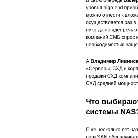
В свою очередь
Вале
уровня high-end прио
можно отнести к влож
осуществляется раз в 
никогда не идет речь 
компаний СМБ спрос н
необходимостью чаще
А
Владимир Ливинс
«Серверы, СХД и корп
продажи СХД компание
СХД средней мощности,
Что выбирают
системы NAS
Еще несколько лет на
сети SAN обеспечивал