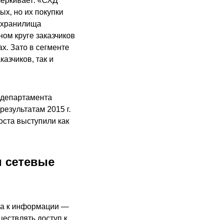
черкивает: «СХД
х, но их покупки
о хранилища
ном круге заказчиков
х. Зато в сегменте
азчиков, так и
 департамента
езультатам 2015 г.
ста выступили как
и сетевые
па к информации —
ествлять доступ к