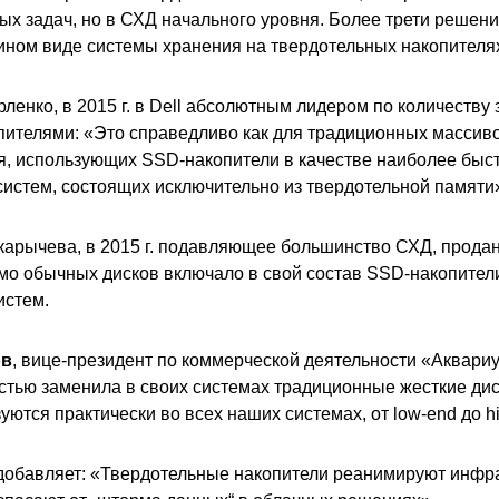
ых задач, но в СХД начального уровня. Более трети решени
ином виде системы хранения на твердотельных накопителях 
енко, в 2015 г. в Dell абсолютным лидером по количеству 
ителями: «Это справедливо как для традиционных массив
я, использующих SSD-накопители в качестве наиболее быс
sh систем, состоящих исключительно из твердотельной памяти
арычева, в 2015 г. подавляющее большинство СХД, прода
имо обычных дисков включало в свой состав SSD-накопители
истем.
ов
, вице-президент по коммерческой деятельности «Аквариус
стью заменила в своих системах традиционные жесткие дис
ются практически во всех наших системах, от low-end до h
обавляет: «Твердотельные накопители реанимируют инфра