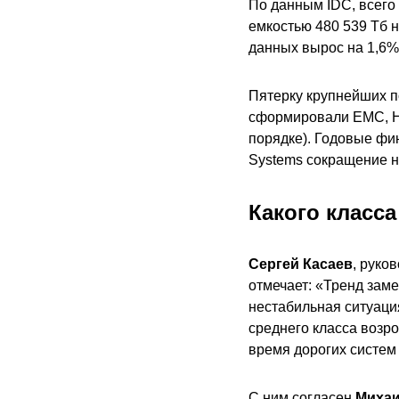
По данным IDC, всего
емкостью 480 539 Тб н
данных вырос на 1,6%
Пятерку крупнейших п
сформировали EMC, Hew
порядке). Годовые фин
Systems сокращение н
Какого класс
Сергей Касаев
, руко
отмечает: «Тренд заме
нестабильная ситуация
среднего класса возро
время дорогих систем 
С ним согласен
Михаи