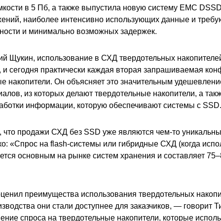
кости в 5 Пб, а также выпустила новую систему EMC DSSD
ений, наиболее интенсивно использующих данные и требу
ности и минимально возможных задержек.
ий Щукин, использование в СХД твердотельных накопителей
и сегодня практически каждая вторая запрашиваемая кон
ые накопители. Он объясняет это значительным удешевлени
иалов, из которых делают твердотельные накопители, а так
аботки информации, которую обеспечивают системы с SSD
, что продажи СХД без SSD уже являются чем-то уникальн
о: «Спрос на flash-системы или гибридные СХД (когда испо
яется основным на рынке систем хранения и составляет 75
ценил преимущества использования твердотельных накопит
зводства они стали доступнее для заказчиков, — говорит 
ие спроса на твердотельные накопители, которые использ