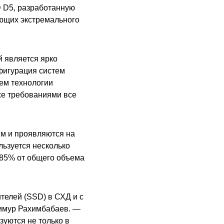
 D5, разработанную
ющих экстремального
 является ярко
фигурация систем
ем технологии
же требованиями все
.
ым и проявляются на
льзуется несколько
–85% от общего объема
елей (SSD) в СХД и с
Тимур Рахимбабаев. —
уются не только в