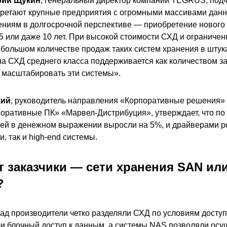
рий Щукин
, генеральный директор компании TEGRUS, под
бретают крупные предприятия с огромными массивами данны
ениям в долгосрочной перспективе — приобретение новог
5 или даже 10 лет. При высокой стоимости СХД и ограничен
о большом количестве продаж таких систем хранения в штука
а СХД среднего класса поддерживается как количеством зак
 масштабировать эти системы».
кий
, руководитель направления «Корпоративные решения»
оративные ПК» «Марвел-Дистрибуция», утверждает, что по р
й в денежном выражении выросли на 5%, и драйверами ро
 так и high-end системы.
 заказчики — сети хранения SAN ил
?
зад производители четко разделяли СХД по условиям досту
и блочный доступ к данным, а системы NAS позволяли осущ