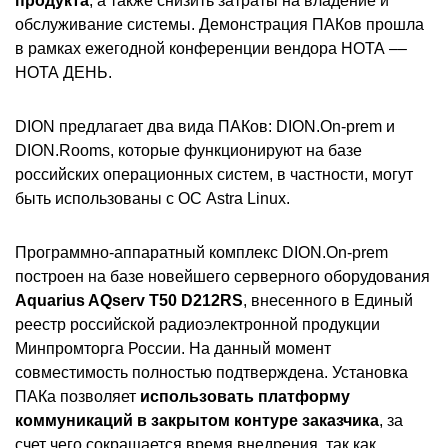
продукта
, а также снизить затраты на владение и
обслуживание системы. Демонстрация ПАКов прошла
в рамках ежегодной конференции вендора НОТА ––
НОТА ДЕНЬ.
DION предлагает два вида ПАКов: DION.On-prem и
DION.Rooms, которые функционируют на базе
российских операционных систем, в частности, могут
быть использованы с ОС Astra Linux.
Программно-аппаратный комплекс DION.On-prem
построен на базе новейшего серверного оборудования
Aquarius AQserv T50 D212RS
, внесенного в Единый
реестр российской радиоэлектронной продукции
Минпромторга России. На данный момент
совместимость полностью подтверждена. Установка
ПАКа позволяет
использовать платформу
коммуникаций в закрытом контуре заказчика
, за
счет чего сокращается время внедрения, так как