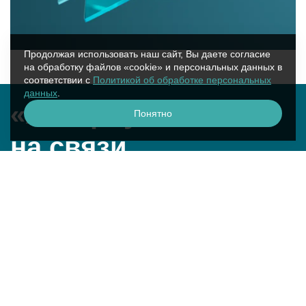
Продолжая использовать наш сайт, Вы даете согласие
на обработку файлов «cookie» и персональных данных в
соответствии с
Политикой об обработке персональных
данных
.
«Аквариус»
Понятно
на связи
г. Москва, ул. Крылатская, 17к2
смотреть на карте
+7 (495) 729-51-50
question@aq.ru
Техническая поддержка