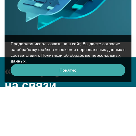
Продолжая использовать наш сайт, Вы даете согласие
на обработку файлов «cookie» и персональных данных в
соответствии с
Политикой об обработке персональных
данных
.
«Аквариус»
Понятно
на связи
г. Москва, ул. Крылатская, 17к2
смотреть на карте
+7 (495) 729-51-50