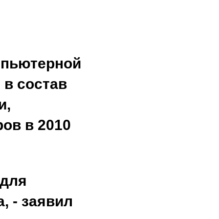
мпьютерной
 в состав
и,
ов в 2010
 для
, - заявил