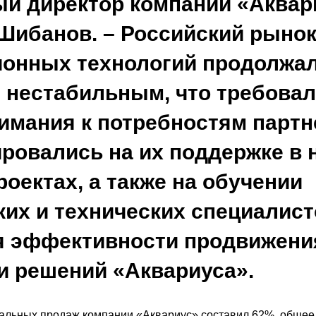
ый директор компании «Аквар
Шибанов
. – Российский рыно
онных технологий продолжа
 нестабильным, что требовал
имания к потребностям парт
ровались на их поддержке в 
оектах, а также на обучении
их и технических специалист
 эффективности продвижени
и решений «Аквариуса».
нальных продаж компании «Аквариус» составил 62%, о
бщее