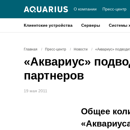
О компании
Пресс-центр
Клиентские устройства
Серверы
Системы 
Главная
/
Пресс-центр
/
Новости
/
«Аквариус» подводи
«Аквариус» подво
партнеров
19 мая 2011
Общее коли
«Аквариуса