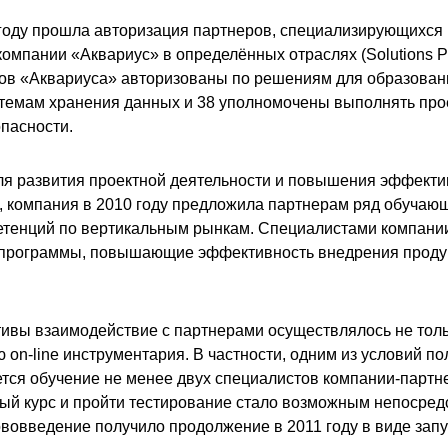
 году прошла авторизация партнеров, специализирующихся
компании «Аквариус» в определённых отраслях (
Solutions
P
ров «Аквариуса» авторизованы по решениям для образовани
стемам хранения данных и 38 уполномочены выполнять про
пасности.
для развития проектной деятельности и повышения эффект
 компания в 2010 году предложила партнерам ряд обучающ
етенций по вертикальным рынкам. Специалистами компани
программы, повышающие эффективность внедрения продук
тивы взаимодействие с партнерами осуществлялось не тол
ью
on
-
line
инструментария. В частности,
одним из условий по
тся обучение не менее двух специалистов компании-партн
й курс и пройти тестирование стало возможным непосредс
ововведение получило продолжение в 2011 году в виде зап