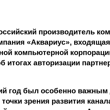
оссийский производитель ко
мпания «Аквариус», входящая
ной компьютерной корпораци
б итогах авторизации партнер
й год был особенно важным
 точки зрения развития канала