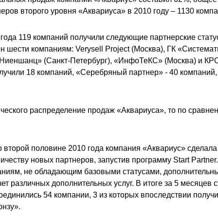
еров второго уровня «Аквариуса» в 2010 году – 1130 компа
0 года 119 компаний получили следующие партнерские стат
ен шести компаниям:
Verysell Project (Москва), ГК «Система
Ниеншанц» (Санкт-Петербург), «ИнфоТеКС» (Москва) и КРО
лучили 18 компаний, «Серебряный партнер» - 40 компаний
ческого р
аспределение продаж «Аквариуса», то по сравнен
во второй половине 2010 года компания «Аквариус» сделала
ичеству новых партнеров, запустив программу Start Partner. 
аниям, не обладающим базовыми статусами, дополнительн
чет различных дополнительных услуг. В итоге за 5 месяцев
оединились 54 компании, 3 из которых впоследствии получ
онзу».