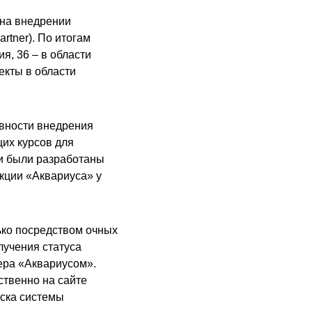
 на внедрении
artner
). По итогам
я, 36 – в области
екты в области
ивности внедрения
их курсов для
и были разработаны
ции «Аквариуса» у
ько посредством очных
лучения статуса
ера «Аквариусом».
твенно на сайте
уска системы