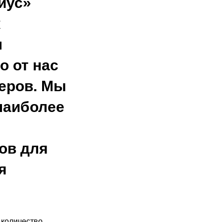
иус»
к
л
о от нас
неров. Мы
наиболее
ов для
я
 количество