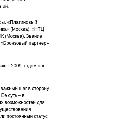
ний.
усы. «Платиновый
тика» (Москва), «НТЦ
К (Москва). Звание
, «Бронзовый партнер»
ию с 2009
годом оно
 важный шаг в сторону
Ее суть – в
ых возможностей для
 существования
или постоянный статус