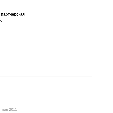
я партнерская
.
9 мая 2011