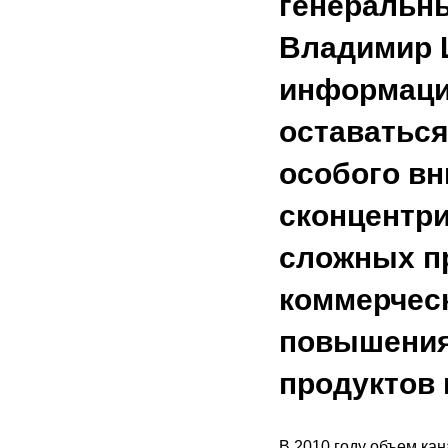
генеральн
Владимир 
информаци
оставаться
особого вн
сконцентри
сложных пр
коммерческ
повышения
продуктов 
В 2010 году объем ка