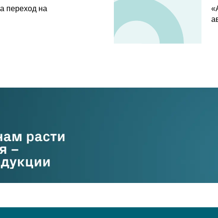
а переход на
«
а