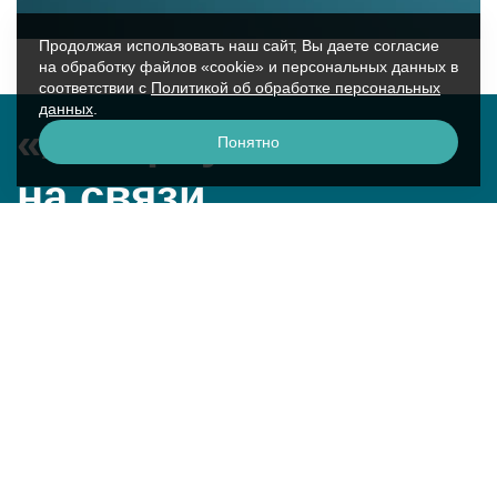
Продолжая использовать наш сайт, Вы даете согласие
на обработку файлов «cookie» и персональных данных в
соответствии с
Политикой об обработке персональных
данных
.
«Аквариус»
Понятно
на связи
г. Москва, ул. Крылатская, 17к2
смотреть на карте
+7 (495) 729-51-50
question@aq.ru
Техническая поддержка
8 800 250-26-00