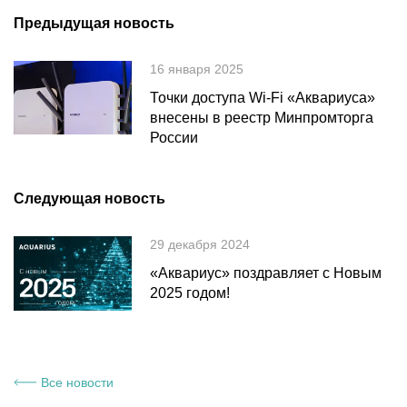
основе материнской платы собственной разработки и
Предыдущая новость
производства Aquarius.
16 января 2025
Точки доступа Wi-Fi «Аквариуса»
внесены в реестр Минпромторга
России
Следующая новость
29 декабря 2024
«Аквариус» поздравляет с Новым
2025 годом!
Все новости