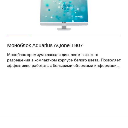
Моноблок Aquarius AQone T907
Моноблок премиум класса с дисплеем высокого
разрешения в компактном корпусе белого цвета. Позволяет
эффективно работать с большими объемами информации
и просматривать высококачественный контент. Может
применяться для обработки конфиденциальной
информации и для работы со сведениями,
представляющими государственную тайну. Модель
оснащена эргономичной стойкой, которая позволяет
регулировать положение экрана по высоте и изменять угол
наклона. В верхней части находится выдвижная веб-камера
с гальваническим размыкателем, что гарантирует
безопасность в выключенном состоянии. Система
охлаждения дает возможность комплектации различными
процессорами Core 10-го поколения. Моноблок создан на