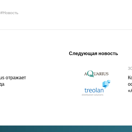
#Новость
Следующая новость
3
us отражает
К
да
о
«