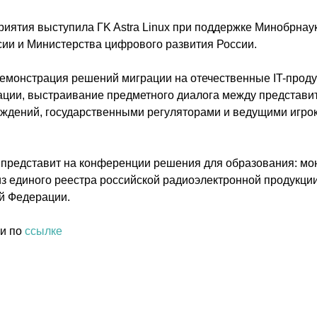
иятия выступила ГK Astra Linux при поддержке Минобрнаук
и и Министерства цифрового развития России.
емонстрация решений миграции на отечественные IT-проду
ции, выстраивание предметного диалога между представи
ждений, государственными регуляторами и ведущими игро
представит на конференции решения для образования: мон
з единого реестра российской радиоэлектронной продукции
й Федерации.
и по
ссылке