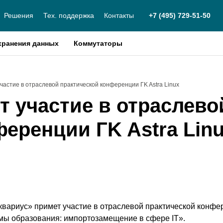
Решения
Тех. поддержка
Контакты
+7 (495) 729-51-50
хранения данных
Коммутаторы
частие в отраслевой практической конференции ГK Astra Linux
т участие в отраслево
еренции ГK Astra Lin
квариус» примет участие в отраслевой практической конф
ы образования: импортозамещение в сфере IT».