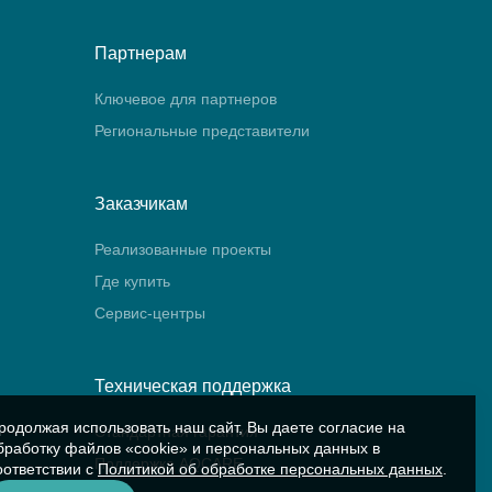
Партнерам
Ключевое для партнеров
Региональные представители
Заказчикам
Реализованные проекты
Где купить
Сервис-центры
Техническая поддержка
родолжая использовать наш сайт, Вы даете согласие на
Стандартная гарантия
бработку файлов «cookie» и персональных данных в
Поддержка AQCARE
оответствии с
Политикой об обработке персональных данных
.