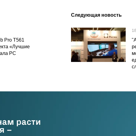
Следующая новость
1
b Pro T561
"
екта «Лучшие
р
нала PC
м
е
с