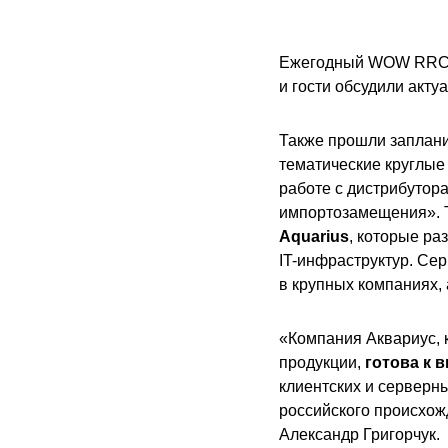
Ежегодный WOW RRC Fo
и гости обсудили акту
Также прошли заплани
тематические круглые
работе с дистрибутор
импортозамещения». 
Aquarius
, которые ра
IT-инфраструктур. Сер
в крупных компаниях, 
«Компания Аквариус, 
продукции,
готова к 
клиентских и серверн
российского происхож
Александр Григорчук.