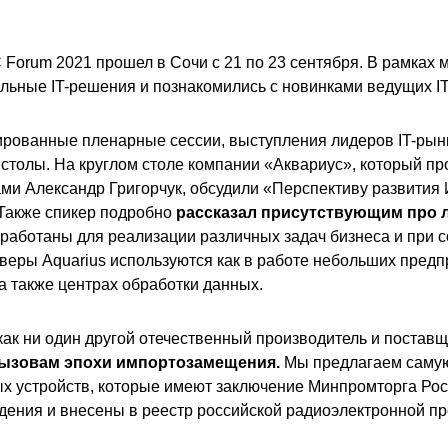
rum 2021 прошел в Сочи с 21 по 23 сентября. В рамках 
альные IT-решения и познакомились с новинками ведущих I
рованные пленарные сессии, выступления лидеров IT-рынк
 столы. На круглом столе компании «Аквариус», который п
ами Александр Григорчук, обсудили «Перспективу развития 
Также спикер подробно
рассказал присутствующим про 
зработаны для реализации различных задач бизнеса и при
веры Aquarius используются как в работе небольших предпр
а также центрах обработки данных.
как ни один другой отечественный производитель и постав
вызовам эпохи импортозамещения.
Мы предлагаем самую
ых устройств, которые имеют заключение Минпромторга Ро
дения и внесены в реестр российской радиоэлектронной про