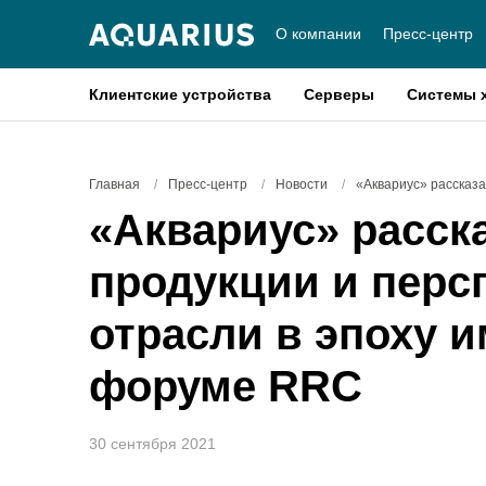
О компании
Пресс-центр
Клиентские устройства
Серверы
Системы 
Главная
/
Пресс-центр
/
Новости
/
«Аквариус» рассказ
«Аквариус» расск
продукции и перс
отрасли в эпоху 
форуме RRC
30 сентября 2021