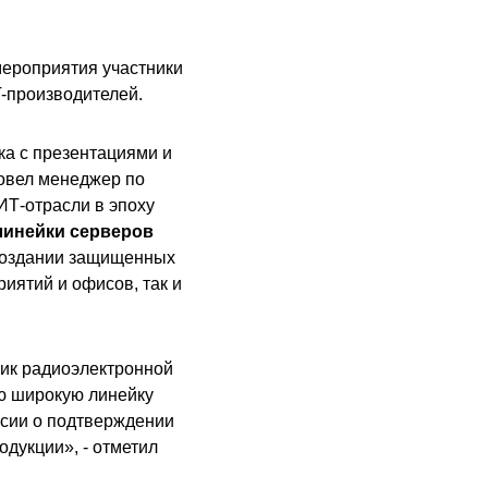
мероприятия участники
T-производителей.
а с презентациями и
ровел менеджер по
ИТ-отрасли в эпоху
линейки серверов
 создании защищенных
иятий и офисов, так и
щик радиоэлектронной
 широкую линейку
ссии о подтверждении
дукции», - отметил