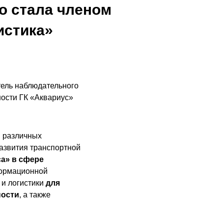
о стала членом
истика»
тель наблюдательного
ности ГК «Аквариус»
й различных
азвития транспортной
а» в сфере
формационной
 и логистики
для
ности
, а также