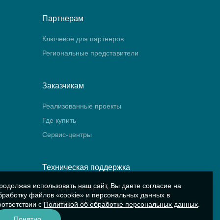
Партнерам
Ключевое для партнеров
Региональные представители
Заказчикам
Реализованные проекты
Где купить
Сервис-центры
Техническая поддержка
родолжая использовать наш сайт, Вы даете согласие на
Стандартная гарантия
бработку файлов «cookie» и персональных данных в
Поддержка AQCARE
оответствии с
Политикой об обработке персональных данных
.
Понятно