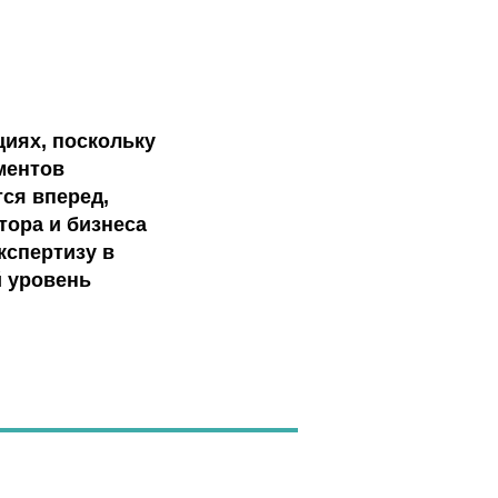
циях, поскольку
ментов
ся вперед,
тора и бизнеса
кспертизу в
й уровень