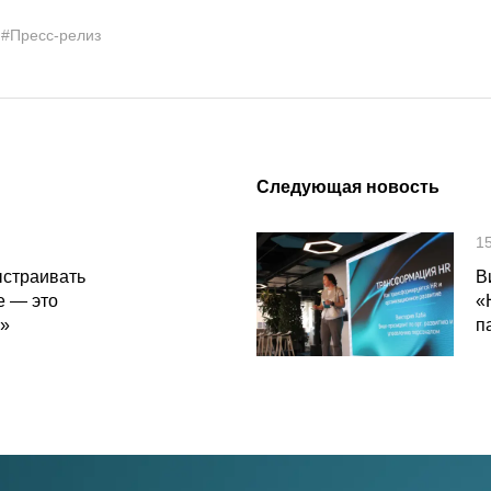
#Пресс-релиз
Следующая новость
1
ыстраивать
В
е — это
«
е»
п