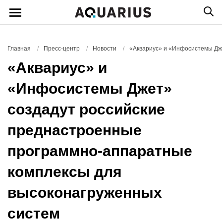
Главная
/
Пресс-центр
/
Новости
/
«Аквариус» и «Инфосистемы Дж
«Аквариус» и
«Инфосистемы Джет»
создадут российские
преднастроенные
программно-аппаратные
комплексы для
высоконагруженных
систем