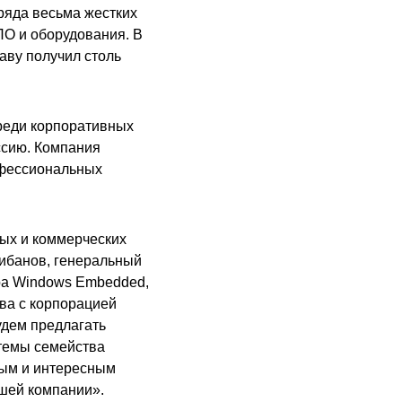
ряда весьма жестких
ПО и оборудования. В
аву получил столь
реди корпоративных
ссию. Компания
офессиональных
ых и коммерческих
Шибанов, генеральный
ера Windows Embedded,
ва с корпорацией
удем предлагать
темы семейства
ным и интересным
шей компании».