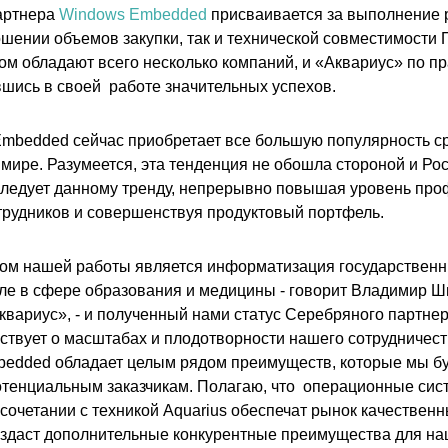
артнера
Windows Embedded
присваивается за выполнение 
ошении объемов закупки, так и технической совместимости 
ом обладают всего несколько компаний, и «Аквариус» по пр
вшись в своей работе значительных успехов.
mbedded сейчас приобретает все большую популярность с
 мире. Разумеется, эта тенденция не обошла стороной и Ро
следует данному тренду, непрерывно повышая уровень пр
трудников и совершенствуя продуктовый портфель.
ом нашей работы является информатизация государственн
сле в сфере образования и медицины - говорит Владимир 
квариус», - и полученный нами статус Серебряного партн
ьствует о масштабах и плодотворности нашего сотрудничест
mbedded обладает целым рядом преимуществ, которые мы б
тенциальным заказчикам. Полагаю, что операционные сис
очетании с техникой Aquarius обеспечат рынок качествен
оздаст дополнительные конкурентные преимущества для на