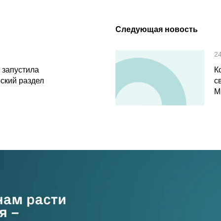
Следующая новость
2
 запустила
К
ский раздел
с
M