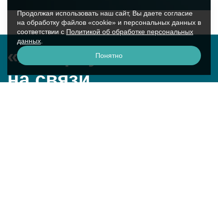
Продолжая использовать наш сайт, Вы даете согласие
на обработку файлов «cookie» и персональных данных в
соответствии с
Политикой об обработке персональных
данных
.
«Аквариус»
Понятно
на связи
г. Москва, ул. Крылатская, 17к2
смотреть на карте
+7 (495) 729-51-50
question@aq.ru
Техническая поддержка
8 800 250-26-00