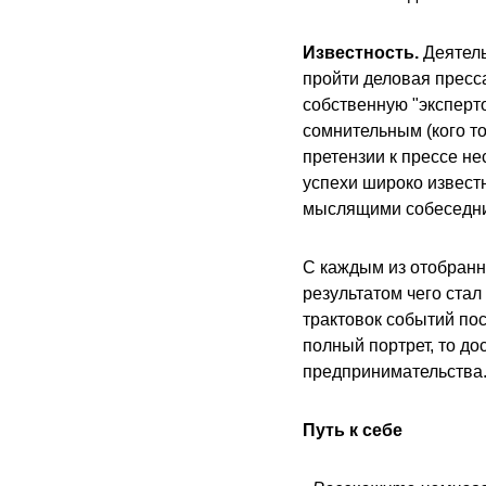
Известность.
Деятель
пройти деловая пресс
собственную "эксперто
сомнительным (кого то
претензии к прессе не
успехи широко извест
мыслящими собеседн
С каждым из отобранн
результатом чего стал
трактовок событий пос
полный портрет, то до
предпринимательства.
Путь к себе