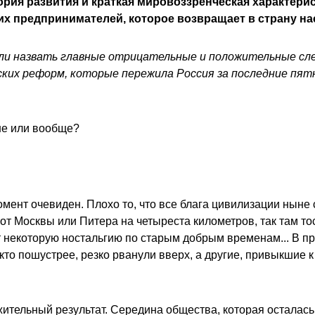
рия развития и краткая мировоззренческая характери
их предпринимателей, которое возвращает в страну н
сили назвать главные отрицательные и положительные сл
ских реформ, которые пережила Россия за последние пят
не или вообще?
омент очевиден. Плохо то, что все блага цивилизации ныне
от Москвы или Питера на четыреста километров, так там то
т некоторую ностальгию по старым добрым временам... В п
 кто пошустрее, резко рванули вверх, а другие, привыкшие к
жительный результат. Середина общества, которая осталась