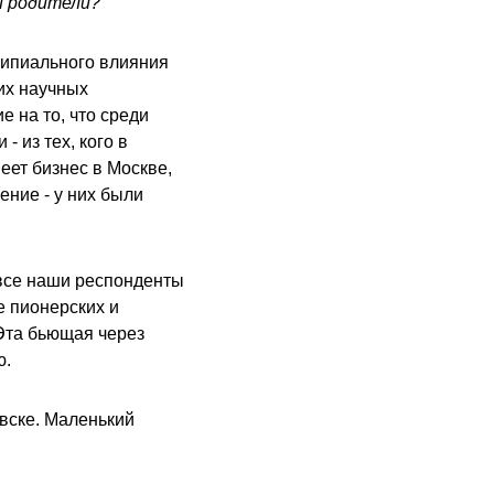
и родители?
ципиального влияния
ких научных
е на то, что среди
 из тех, кого в
еет бизнес в Москве,
ние - у них были
 все наши респонденты
е пионерских и
Эта бьющая через
ю.
овске. Маленький