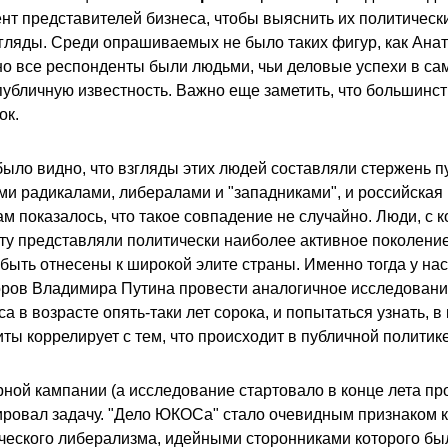
нт представителей бизнеса, чтобы выяснить их политически
гляды. Среди опрашиваемых не было таких фигур, как Ана
но все респонденты были людьми, чьи деловые успехи в с
убличную известность. Важно еще заметить, что большинс
ок.
было видно, что взгляды этих людей составляли стержень п
и радикалами, либералами и "западниками", и российская 
м показалось, что такое совпадение не случайно. Люди, с к
ту представляли политически наиболее активное поколение,
быть отнесены к широкой элите страны. Именно тогда у нас
ров Владимира Путина провести аналогичное исследовани
а в возрасте опять-таки лет сорока, и попытаться узнать, в
ты коррелирует с тем, что происходит в публичной политике
ной кампании (а исследование стартовало в конце лета пр
ровал задачу. "Дело ЮКОСа" стало очевидным признаком к
ческого либерализма, идейными сторонниками которого б