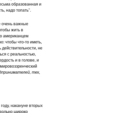
весьма образованная и
ь, надо топать".
е очень важные
чтобы жить в
то американцем
о: чтобы что-то иметь,
ь действительности, не
ться с реальностью,
рдость и в голове, и
й мировоззренческий
дпринимателей, тех,
 году, накануне вторых
овольно широко