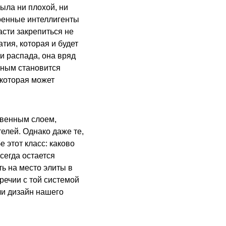
была ни плохой, ни
роенные интеллигенты
асти закрепиться не
тия, которая и будет
и распада, она вряд
ьным становится
 которая может
твенным слоем,
елей. Однако даже те,
 этот класс: каково
сегда остается
ь на место элиты в
речии с той системой
ли дизайн нашего