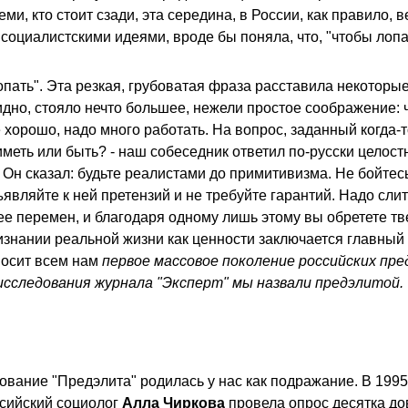
ми, кто стоит сзади, эта середина, в России, как правило, 
социалистскими идеями, вроде бы поняла, что, "чтобы лопат
опать". Эта резкая, грубоватая фраза расставила некоторы
идно, стояло нечто большее, нежели простое соображение: 
хорошо, надо много работать. На вопрос, заданный когда-
 иметь или быть? - наш собеседник ответил по-русски целостн
 Он сказал: будьте реалистами до примитивизма. Не бойтес
ъявляйте к ней претензий и не требуйте гарантий. Надо сли
е перемен, и благодаря одному лишь этому вы обретете тве
ризнании реальной жизни как ценности заключается главны
носит всем нам
первое массовое поколение российских пре
 исследования журнала "Эксперт" мы назвали предэлитой.
вание "Предэлита" родилась у нас как подражание. В 1995
сийский социолог
Алла Чиркова
провела опрос десятка д