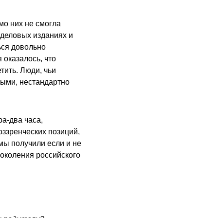
мо них не смогла
 деловых изданиях и
ься довольно
 оказалось, что
тить. Люди, чьи
ными, нестандартно
а-два часа,
оззренческих позиций,
мы получили если и не
поколения российского