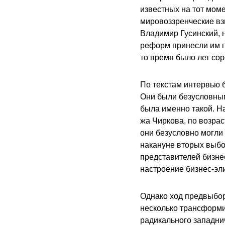
известных на тот моме
мировоззренческие вз
Владимир Гусинский, 
реформ принесли им п
то время было лет сор
По текстам интервью 
Они были безусловным
была именно такой. На
жа Чиркова, по возрас
они безусловно могли 
накануне вторых выбо
представителей бизнес
настроение бизнес-эли
Однако ход предвыбор
несколько трансформи
радикального западни