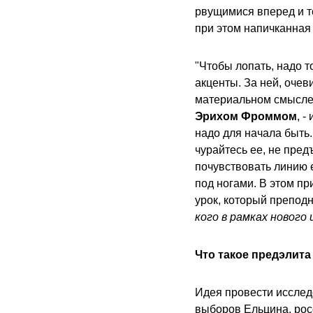
рвущимися вперед и те
при этом напичканная 
"Чтобы лопать, надо т
акценты. За ней, очев
материальном смысле 
Эрихом Фроммом
, -
надо для начала быть.
чурайтесь ее, не пред
почувствовать линию е
под ногами. В этом п
урок, который препод
кого в рамках нового
Что такое предэлита
Идея провести исследо
выборов Ельцина, рос