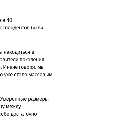
ла 40
респондентов были
ы находиться в
авители поколения,
). Иначе говоря, мы
во уже стало массовым
. Умеренные размеры
цу между
себе достаточно