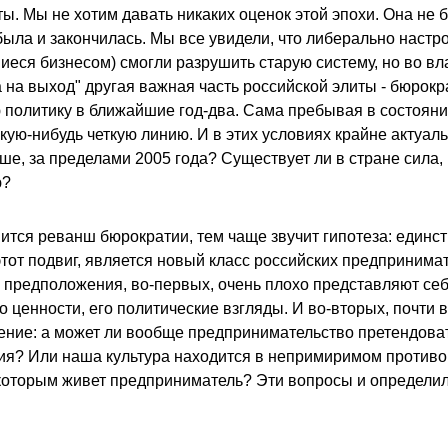
ы. Мы не хотим давать никаких оценок этой эпохи. Она не 
была и закончилась. Мы все увидели, что либерально наст
иеся бизнесом) смогли разрушить старую систему, но во вл
 на выход" другая важная часть российской элиты - бюрокра
 политику в ближайшие год-два. Сама пребывая в состояни
кую-нибудь четкую линию. И в этих условиях крайне актуал
ьше, за пределами 2005 года? Существует ли в стране сила,
ю?
ится реванш бюрократии, тем чаще звучит гипотеза: единс
тот подвиг, является новый класс российских предпринимат
 предположения, во-первых, очень плохо представляют себе
о ценности, его политические взгляды. И во-вторых, почти в
ние: а может ли вообще предпринимательство претендоват
сия? Или наша культура находится в непримиримом противо
 которым живет предприниматель? Эти вопросы и определи