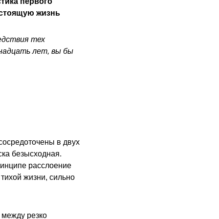
стика первого
астоящую жизнь
едствия тех
надцать лет, вы бы
 сосредоточены в двух
ска безысходная.
ринципе расслоение
 тихой жизни, сильно
 между резко