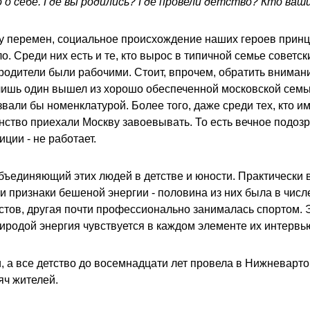
 о себе. Где вы родились? Где провели детство? Кто ваш
ху перемен, социальное происхождение наших героев прин
ло. Среди них есть и те, кто вырос в типичной семье советс
и родители были рабочими. Стоит, впрочем, обратить внимани
шь один вышел из хорошо обеспеченной московской семьи -
вали бы номенклатурой. Более того, даже среди тех, кто им
тво приехали Москву завоевывать. То есть вечное подозре
ции - не работает.
объединяющий этих людей в детстве и юности. Практически
и признаки бешеной энергии - половина из них была в числ
стов, другая почти профессионально занималась спортом. 
иродой энергия чувствуется в каждом элементе их интервь
, а все детство до восемнадцати лет провела в Нижневарт
яч жителей.