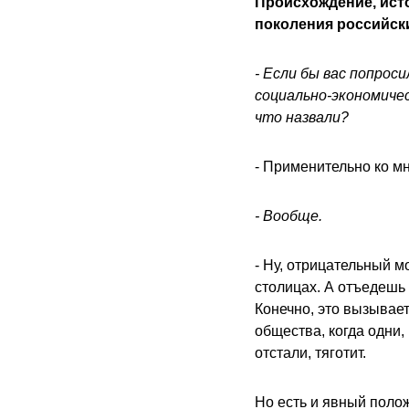
Происхождение, исто
поколения российск
- Если бы вас попро
социально-экономиче
что назвали?
- Применительно ко м
- Вообще.
- Ну, отрицательный м
столицах. А отъедешь 
Конечно, это вызывае
общества, когда одни,
отстали, тяготит.
Но есть и явный поло