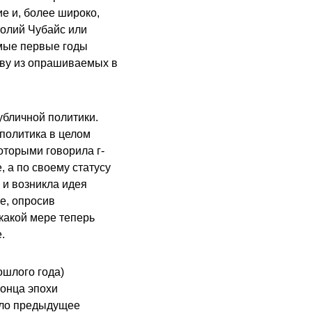
е и, более широко,
толий Чубайс или
амые первые годы
тву из опрашиваемых в
убличной политики.
политика в целом
оторыми говорила г-
 а по своему статусу
 и возникла идея
е, опросив
 какой мере теперь
.
ошлого года)
онца эпохи
ыло предыдущее