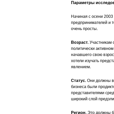
Параметры исследо
Начиная с осени 2003
предпринимателей и 
очень просты.
Возраст.
Участникам о
политически активном
начавшего свою взросл
хотели изучать предс
явлением.
Статус.
Они должны во
бизнеса были продикт
представителями средн
широкий слой предэли
Регион.
Это должны бы