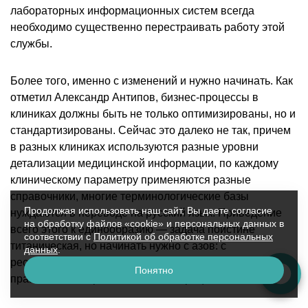
лабораторных информационных систем всегда
необходимо существенно перестраивать работу этой
службы.
Более того, именно с изменений и нужно начинать. Как
отметил Александр Антипов, бизнес-процессы в
клиниках должны быть не только оптимизированы, но и
стандартизированы. Сейчас это далеко не так, причем
в разных клиниках используются разные уровни
детализации медицинской информации, по каждому
клиническому параметру применяются разные
справочники, многие терминологические базы
Продолжая использовать наш сайт, Вы даете согласие
нуждаются в переводе на русский язык. Приведение
на обработку файлов «cookie» и персональных данных в
всего этого к единообразию — задача поистине
соответствии с
Политикой об обработке персональных
титаническая, но начинать нужно с азов: с
данных
.
реорганизации своей внутренней деятельности и
Понятно
правильно выстроенных бизнес-процессов.