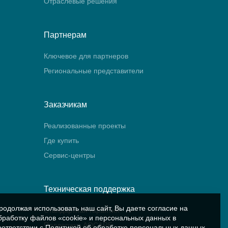
Отраслевые решения
Партнерам
Ключевое для партнеров
Региональные представители
Заказчикам
Реализованные проекты
Где купить
Сервис-центры
Техническая поддержка
родолжая использовать наш сайт, Вы даете согласие на
Стандартная гарантия
бработку файлов «cookie» и персональных данных в
Поддержка AQCARE
оответствии с
Политикой об обработке персональных данных
.