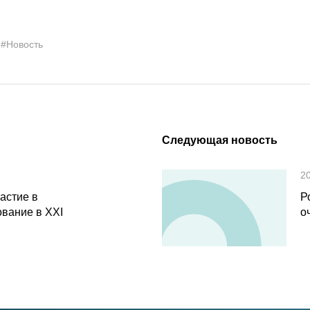
#Новость
Следующая новость
2
астие в
Р
вание в XXI
о