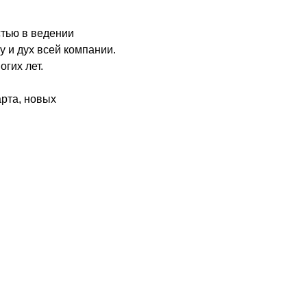
стью в ведении
 и дух всей компании.
гих лет.
арта, новых