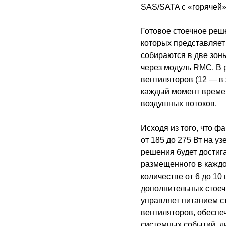
SAS/SATA с «горячей»
Готовое стоечное реше
которых представляет 
собираются в две зон
через модуль RMC. В р
вентиляторов (12 — в 
каждый момент време
воздушных потоков.
Исходя из того, что ф
от 185 до 275 Вт на у
решения будет достига
размещенного в каждо
количестве от 6 до 1
дополнительных стоеч
управляет питанием ст
вентиляторов, обеспе
системных событий, д