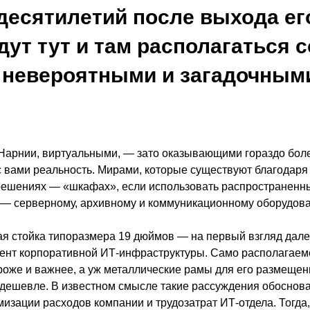
десятилетий после выхода ег
дут тут и там располагаться
 невероятными и загадочным
 Нарнии, виртуальными, — зато оказывающими гораздо бол
с вами реальность. Мирами, которые существуют благодар
решениях — «шкафах», если использовать распространенны
 — серверному, архивному и коммуникационному оборудов
я стойка типоразмера 19 дюймов — на первый взгляд дале
нт корпоративной ИТ-инфраструктуры. Само располагаем
роже и важнее, а уж металлические рамы для его размещен
дешевле. В известном смысле такие рассуждения обоснова
мизации расходов компании и трудозатрат ИТ-отдела. Тогда,