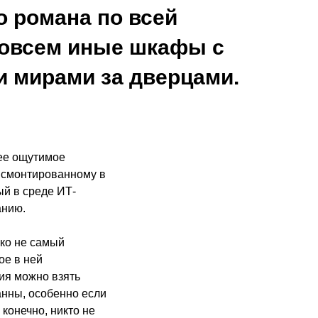
о романа по всей
 совсем иные шкафы с
и мирами за дверцами.
ее ощутимое
я смонтированному в
й в среде ИТ-
анию.
ко не самый
ое в ней
ия можно взять
нны, особенно если
 конечно, никто не