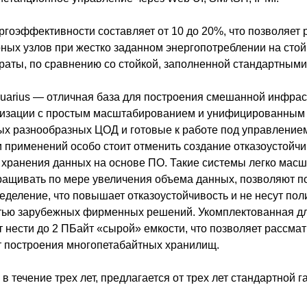
ргоэффективности составляет от 10 до 20%, что позволяет 
ных узлов при жестко заданном энергопотреблении на стойк
раты, по сравнению со стойкой, заполненной стандартным
arius — отличная база для построения смешанной инфрас
лизации с простым масштабированием и унифицированным
х разнообразных ЦОД и готовые к работе под управлением
и применений особо стоит отменить создание отказоустойч
хранения данных на основе ПО. Такие системы легко масш
аращивать по мере увеличения объема данных, позволяют 
деление, что повышает отказоустойчивость и не несут пол
тью зарубежных фирменных решений. Укомплектованная дл
 нести до 2 ПБайт «сырой» емкости, что позволяет рассмат
 построения многопетабайтных хранилищ.
в течение трех лет, предлагается от трех лет стандартной г