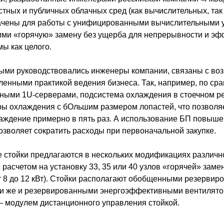
тных и публичных облачных сред (как вычислительных, так 
ачены для работы с унифицированными вычислительными у
ми «горячую» замену без ущерба для непрерывности и эф
ы как целого.
ыми руководствовались инженеры компании, связаны с во
ленными практикой ведения бизнеса. Так, например, по сра
ными 1U-серверами, подсистема охлаждения в стоечном р
ры охлаждения с бОльшим размером лопастей, что позволяе
аждение примерно в пять раз. А использование БП повыш
озволяет сократить расходы при первоначальной закупке.
 стойки предлагаются в нескольких модификациях различн
 расчетом на установку 33, 35 или 40 узлов «горячей» заме
т 8 до 12 кВт). Стойки располагают обобщенными резерви
и же и резервированными энергоэффективными вентилято
 модулем дистанционного управления стойкой.