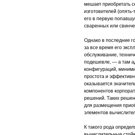
мешает приобретать с
изготовителей (опять
его в первую попавшу
сваренных или свинч
Однако в последние г
за все время его экс
обслуживание, техниче
подешевле, — а там а
конфигураций, миними
простота и эффективн
оказывается значител
компонентов корпора
решений. Таких решен
для размещения приоб
элементов вычислител
К такого рода опреде
вычислительные стойк