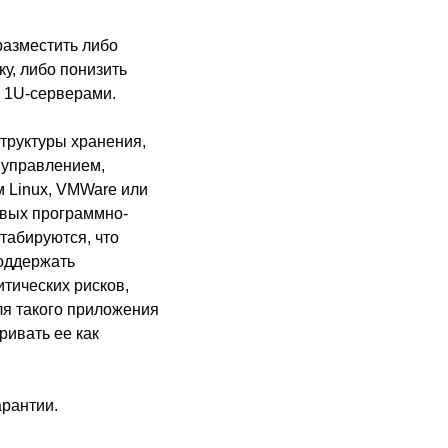
разместить либо
у, либо понизить
и 1U-серверами.
труктуры хранения,
 управлением,
 Linux, VMWare или
ивых программно-
табируются, что
поддержать
итических рисков,
я такого приложения
ривать ее как
арантии.