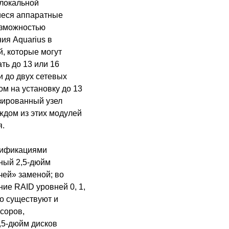
 локальной
иеся аппаратные
озможностью
ия Aquarius в
, которые могут
ть до 13 или 16
 до двух сетевых
м на установку до 13
зированный узел
ждом из этих модулей
я.
дификациями
ный 2,5-дюйм
чей» заменой; во
ие RAID уровней 0, 1,
ко существуют и
соров,
,5-дюйм дисков