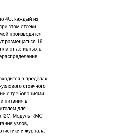
по 4U, каждый из
при этом отсеки
емой производятся
дут размещаться 18
епла от активных в
рераспределения
находится в пределах
-узлового стоечного
вии с требованиями
и питания в
нителем для
и I2C. Модуль RMC
тания узлов,
атистики и журнала