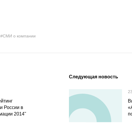
#СМИ о компании
Следующая новость
2
ейтинг
В
и России в
«
мации 2014"
п