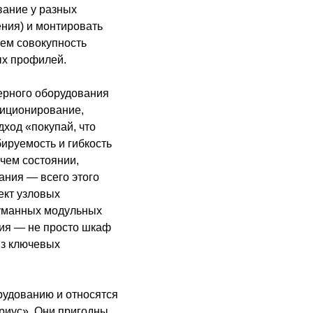
вание у разных
ния) и монтировать
чем совокупность
ых профилей.
верного оборудования
диционирование,
дход «покупай, что
ируемость и гибкость
чем состоянии,
ания — всего этого
ект узловых
уманных модульных
ния — не просто шкаф
из ключевых
рудованию и относятся
риус». Они пригодны