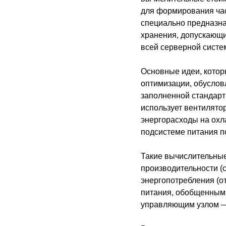
для формирования час
специально предназн
хранения, допускающи
всей серверной систем
Основные идеи, котор
оптимизации, обуслов
заполненной стандарт
использует вентилято
энергорасходы на охл
подсистеме питания п
Такие вычислительные
производительности (с
энергопотребления (о
питания, обобщенным
управляющим узлом —