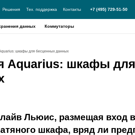
Решения
Тех. поддержка
Контакты
+7 (495) 729-51-50
хранения данных
Коммутаторы
quarius: шкафы для бесценных данных
 Аquarius: шкафы дл
х
Клайв Льюис, размещая вход 
атяного шкафа, вряд ли предп