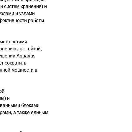
и систем хранения) и
злами и узлами
фективности работы
зможностями
внению со стойкой,
ешении Aquarius
т сократить
енной мощности в
ой
ны) и
рованными блоками
рами, а также единым