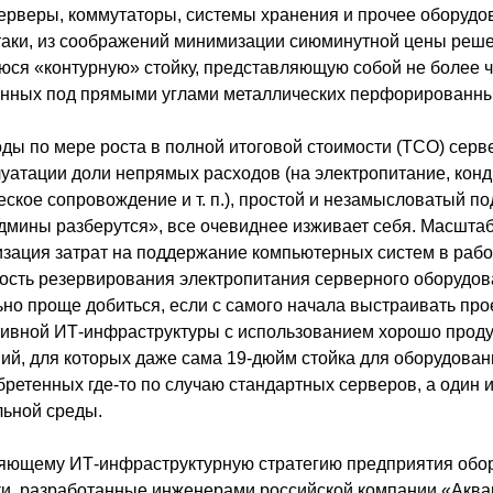
ерверы, коммутаторы, системы хранения и прочее оборудо
-таки, из соображений минимизации сиюминутной цены реше
юся «контурную» стойку, представляющую собой не более 
енных под прямыми углами металлических перфорированн
оды по мере роста в полной итоговой стоимости (ТСО) сер
плуатации доли непрямых расходов (на электропитание, кон
ское сопровождение и т. п.), простой и незамысловатый по
дмины разберутся», все очевиднее изживает себя. Масштаб
зация затрат на поддержание компьютерных систем в рабо
ость резервирования электропитания серверного оборудов
ьно проще добиться, если с самого начала выстраивать про
тивной ИТ-инфраструктуры с использованием хорошо прод
ий, для которых даже сама 19-дюйм стойка для оборудова
ретенных где-то по случаю стандартных серверов, а один 
ьной среды.
ляющему ИТ-инфраструктурную стратегию предприятия обо
и, разработанные инженерами российской компании «Аква