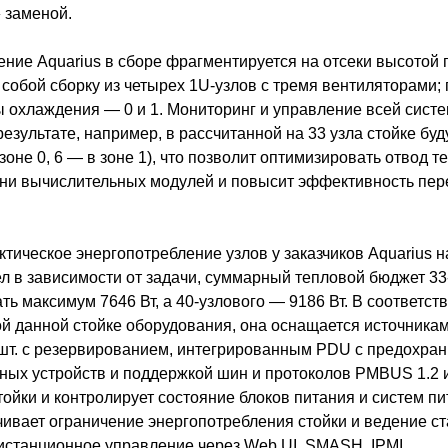
 заменой.
ние Aquarius в сборе фрагментируется на отсеки высотой 
собой сборку из четырех 1U-узлов с тремя вентиляторами; 
ы охлаждения — 0 и 1. Мониторинг и управление всей сист
езультате, например, в рассчитанной на 33 узла стойке бу
зоне 0, 6 — в зоне 1), что позволит оптимизировать отвод т
ни вычислительных модулей и повысит эффективность пе
актическое энергопотребление узлов у заказчиков Aquarius 
зел в зависимости от задачи, суммарный тепловой бюджет 33
ть максимум 7646 Вт, а 40-узлового — 9186 Вт. В соответст
й данной стойке оборудования, она оснащается источникам
0 шт. с резервированием, интегрированным PDU с предохра
ных устройств и поддержкой шин и протоколов PMBUS 1.2 
ойки и контролирует состояние блоков питания и систем пи
чивает ограничение энергопотребления стойки и ведение ст
истанционное управление через Web UI, SMASH, IPMI.