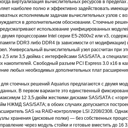
когда виртуализация вычислительных ресурсов в пределах
оляет наиболее полно и эффективно задействовать имеющ
екватных исполняемым задачам вычислительных узлов с в
нуждается в дополнительном обосновании. Стоечные решен
 предусматривают использование унифицированных модулей
двумя процессорами Intel серии E5-2600v2 или v3, содержа
памяти DDR3 либо DDR4 (в зависимости от модификации) и
зел. Универсальный вычислительный узел рассчитан при это
 2,5 или 3,5 дюйма с интерфейсами SAS/SATA, а специали
х накопителей. Свободный разъем PCI Express 3.0 х16 в ка
ение любых необходимых дополнительных плат расширени
для стоечных решений Aquarius предлагаются с двумя мо
данных. В первом варианте это единственный фиксирован
с максимум 12 3,5-дюйм жесткими дисками SAS/SATA с «горя
юйм НЖМД SAS/SATA; в обоих случаях допускается построен
з расширитель SAS на RAID-контроллере LSI 2208/2308. Одна
злы хранения (дисковые полки) — без собственных процес
равление через модуль стойки и готовые вместить до 16 3