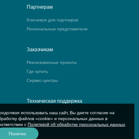
Партнерам
Ключевое для партнеров
Региональные представители
Заказчикам
Реализованные проекты
Где купить
Сервис-центры
Техническая поддержка
родолжая использовать наш сайт, Вы даете согласие на
Стандартная гарантия
бработку файлов «cookie» и персональных данных в
Поддержка AQCARE
оответствии с
Политикой об обработке персональных данных
.
Понятно