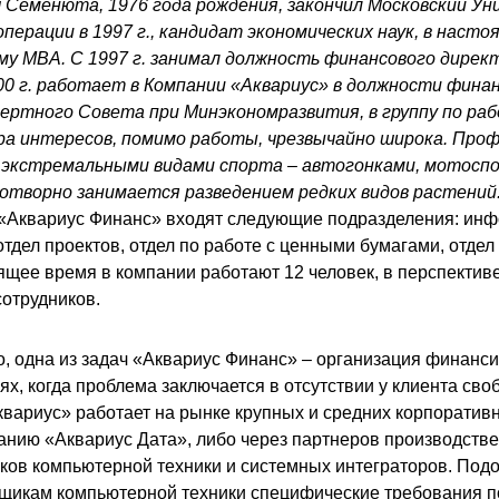
 Семенюта, 1976 года рождения, закончил Московский У
ерации в 1997 г., кандидат экономических наук, в насто
му MBA. С 1997 г. занимал должность финансового дире
00 г. работает в Компании «Аквариус» в должности фина
ертного Совета при Минэкономразвития, в группу по раб
а интересов, помимо работы, чрезвычайно широка. Про
я экстремальными видами спорта – автогонками, мотосп
дотворно занимается разведением редких видов растений
 «Аквариус Финанс» входят следующие подразделения: ин
отдел проектов, отдел по работе с ценными бумагами, отдел
оящее время в компании работают 12 человек, в перспектив
сотрудников.
о, одна из задач «Аквариус Финанс» – организация финанс
аях, когда проблема заключается в отсутствии у клиента св
квариус» работает на рынке крупных и средних корпоративн
анию «Аквариус Дата», либо через партнеров производств
ков компьютерной техники и системных интеграторов. Подо
щикам компьютерной техники специфические требования п