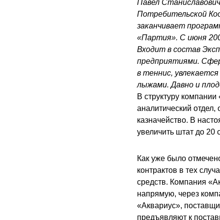
Павел Станиславович
Потребительской Кооп
заканчивает програм
«Партия». С июня 20
Входит в состав Эксп
предприятиями. Сфер
в теннис, увлекаетс
лыжами. Давно и пло
В структуру компании
аналитический отдел, 
казначейство. В наст
увеличить штат до 20 
Как уже было отмечен
контрактов в тех случ
средств. Компания «А
напрямую, через комп
«Аквариус», поставщи
предъявляют к постав