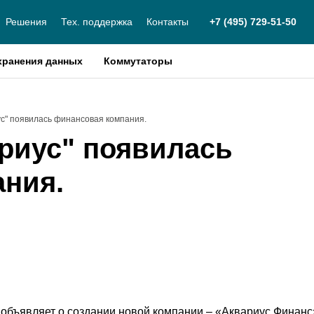
Решения
Тех. поддержка
Контакты
+7 (495) 729-51-50
хранения данных
Коммутаторы
ус" появилась финансовая компания.
риус" появилась
ния.
объявляет о создании новой компании – «Аквариус Финанс