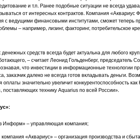
едитование и т.п. Ранее подобные ситуации не всегда удава
азываться от интересных контрактов. Компания «Аквариус
я с ведущими финансовыми институтами, сможет теперь п
блемы – например, лизинг, факторинг, потребительское кр
денежных средств всегда будет актуальна для любого круп
ботающего, – считает Леонид Гольденберг, председатель С
сознавая, что инвестиции в информационные технологии п
, заказчик далеко не всегда готов вкладывать деньги. Во
ия оплаты значительно увеличит конкурентоспособность как
, поставляющих технику Aquarius по всей России».
ус»:
з Информ» – управляющая компания;
 компания «Аквариус» – организация производства и сбыт