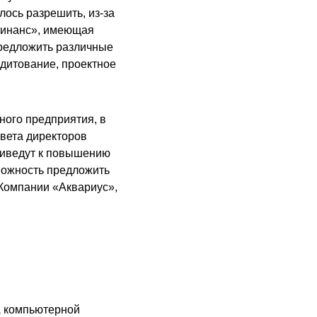
лось разрешить, из-за
 Финанс», имеющая
редложить различные
едитование, проектное
ного предприятия, в
овета директоров
риведут к повышению
зможность предложить
 Компании «Аквариус»,
а компьютерной