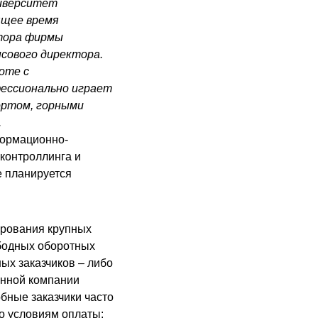
ниверситет
ящее время
ктора фирмы
нсового директора.
оте с
фессионально играет
ортом, горными
.
формационно-
 контроллинга и
е планируется
ирования крупных
ободных оборотных
ых заказчиков – либо
енной компании
бные заказчики часто
о условиям оплаты: