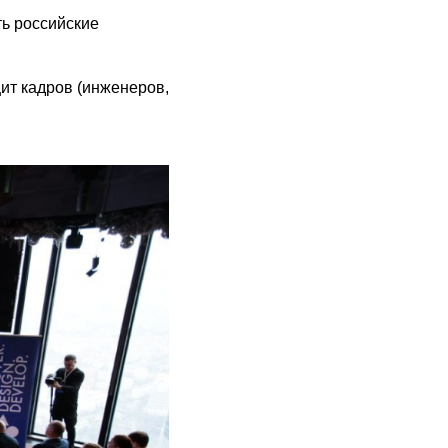
ть российские
ит кадров (инженеров,