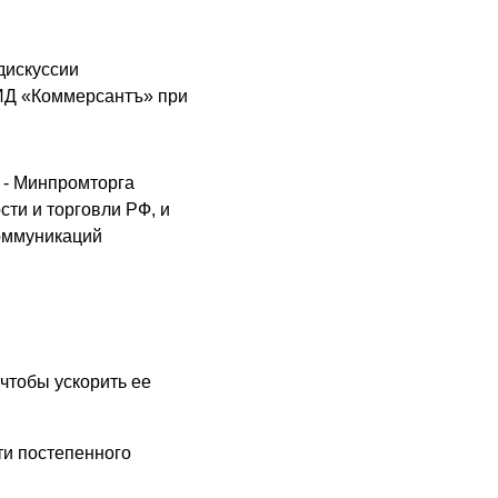
дискуссии
 ИД «Коммерсантъ» при
 - Минпромторга
ти и торговли РФ, и
коммуникаций
чтобы ускорить ее
ти постепенного