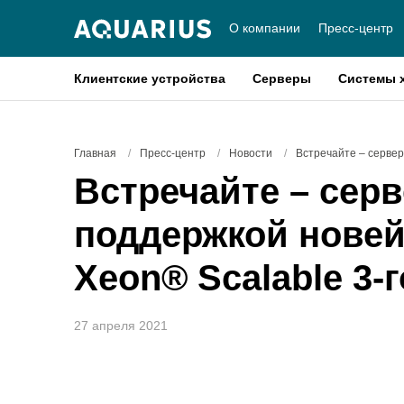
О компании
Пресс-центр
Клиентские устройства
Серверы
Системы 
Главная
/
Пресс-центр
/
Новости
/
Встречайте – сервер
Встречайте – сер
поддержкой новей
Xeon® Scalable 3-
27 апреля 2021