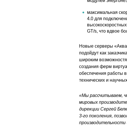
модулей энергонез
максимальная скор
4.0 для подключен
высокоскоростных 
GT/s, что вдвое б
Новые серверы «Аквар
подойдут как заказчик
широким возможностям
создания ферм виртуа
обеспечения работы в
технических и научны
«Мы рассчитываем, ч
мировых производите
дирекции
Сергей Бел
3-го поколения, позв
производительности д