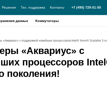
Решения
Тех. поддержка
Контакты
+7 (495) 729-51-50
хранения данных
Коммутаторы
ы «Аквариус» с поддержкой новейших процессоров Intel® Xeon® Scalable 3-го
веры «Аквариус» с
ших процессоров Inte
го поколения!