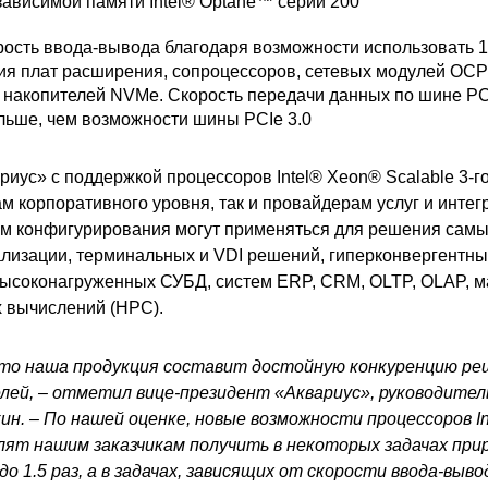
ависимой памяти Intel® Optane™ серии 200
ость ввода-вывода благодаря возможности использовать 1
ия плат расширения, сопроцессоров, сетевых модулей OCP 
накопителей NVMe. Скорость передачи данных по шине PCI
ольше, чем возможности шины PCIe 3.0
иус» с поддержкой процессоров Intel® Xeon® Scalable 3-г
ам корпоративного уровня, так и провайдерам услуг и интег
 конфигурирования могут применяться для решения самых
лизации, терминальных и VDI решений, гиперконвергентны
ысоконагруженных СУБД, систем ERP, CRM, OLTP, OLAP, м
х вычислений (HPC).
то наша продукция составит достойную конкуренцию ре
лей, – отметил вице-президент «Аквариус», руководител
кин
. – По нашей оценке, новые возможности процессоров In
олят нашим заказчикам получить в некоторых задачах при
о 1.5 раз, а в задачах, зависящих от скорости ввода-выв