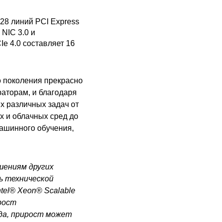
28 линий PCI Express
NIC 3.0 и
e 4.0 составляет 16
о поколения прекрасно
раторам, и благодаря
 различных задач от
х и облачных сред до
ашинного обучения,
шениям других
ь технической
tel® Xeon® Scalable
рост
ода, прирост может