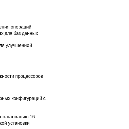
рения операций,
ых для баз данных
 для улучшенной
жности процессоров
рных конфигураций с
спользованию 16
кой установки