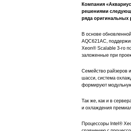
Компания «Аквариус
решениями следующе
ряда оригинальных 
В основе обновленной
AQC621AC, поддержив
Xeon® Scalable 3-го 
заложенные при прое
Семейство райзеров и
шасси, система охлаж
формируют модульную
Так же, как и в серв
и охлаждения премиал
Процессоры Intel® Xeo
сравнению с процессор