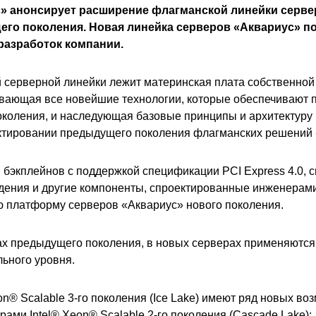
» анонсирует расширение флагманской линейки серве
го поколения. Новая линейка серверов «Аквариус» по
разработок компании.
 серверной линейки лежит материнская плата собственной 
ающая все новейшие технологии, которые обеспечивают п
поколения, и наследующая базовые принципы и архитектуру
ктировании предыдущего поколения флагманских решений 
 бэкплейнов с поддержкой спецификации PCI Express 4.0,
дения и другие компоненты, спроектированные инженерам
 платформу серверов «Аквариус» нового поколения.
ерах предыдущего поколения, в новых серверах применяютс
ьного уровня.
n® Scalable 3-го поколения (Ice Lake) имеют ряд новых во
ами Intel® Xeon® Scalable 2-го поколения (Cascade Lake):