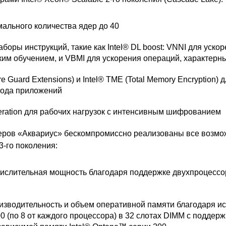
ального количества ядер до 40
боры инструкций, такие как Intel® DL boost: VNNI для уско
ким обучением, и VBMI для ускорения операций, характерн
re Guard Extensions) и Intel® TME (Total Memory Encryption)
кода приложений
eleration для рабочих нагрузок с интенсивным шифрованием
еров «Аквариус» бескомпромиссно реализованы все возмо
3-го поколения:
ислительная мощность благодаря поддержке двухпроцессо
изводительность и объем оперативной памяти благодаря и
 (по 8 от каждого процессора) в 32 слотах DIMM с поддерж