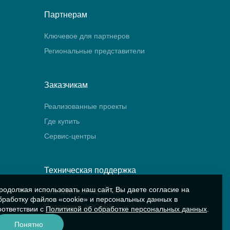
Партнерам
Ключевое для партнеров
Региональные представители
Заказчикам
Реализованные проекты
Где купить
Сервис-центры
Техническая поддержка
родолжая использовать наш сайт, Вы даете согласие на
Стандартная гарантия
бработку файлов «cookie» и персональных данных в
Поддержка AQCARE
оответствии с
Политикой об обработке персональных данных
.
Понятно