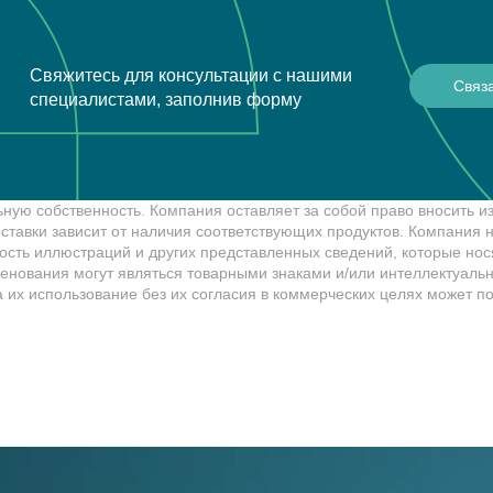
Свяжитесь для консультации с нашими
Связ
специалистами, заполнив форму
ную собственность. Компания оставляет за собой право вносить и
ставки зависит от наличия соответствующих продуктов. Компания н
тность иллюстраций и других представленных сведений, которые нос
енования могут являться товарными знаками и/или интеллектуаль
 их использование без их согласия в коммерческих целях может п