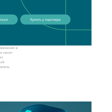
аться
Купить у партнера
зменения в
е несет
ят
ной
овлечь