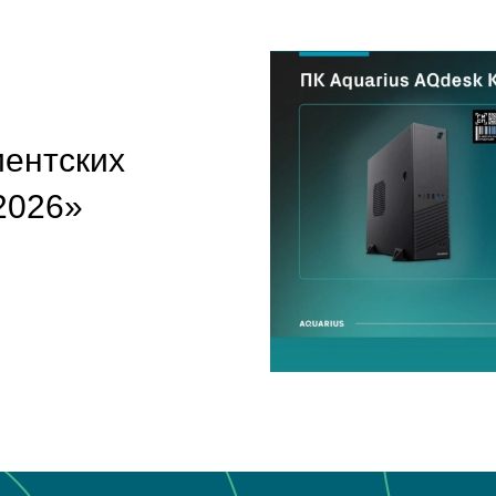
иентских
2026»