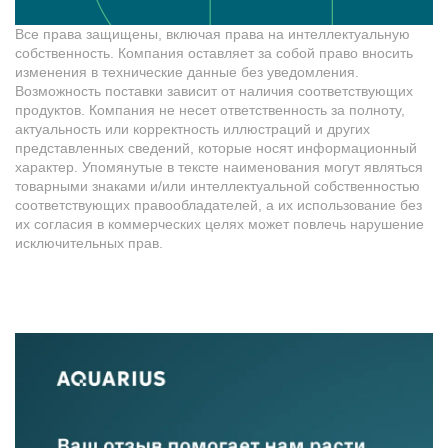
Все права защищены, включая права на интеллектуальную
собственность. Компания оставляет за собой право вносить
изменения в технические данные без уведомления.
Возможность поставки зависит от наличия соответствующих
продуктов. Компания не несет ответственность за полноту,
актуальность или корректность иллюстраций и других
представленных сведений, которые носят информационный
характер. Упомянутые в тексте наименования могут являться
товарными знаками и/или интеллектуальной собственностью
соответствующих правообладателей, а их использование без
их согласия в коммерческих целях может повлечь нарушение
исключительных прав.