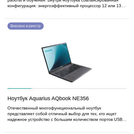
работы и обучения. Внутри ноутбука сбалансированная
конфигурация: энергоэффективный процессор 12 или 13
поколения, современная оперативная память DDR5 с
возможностью расширения, возможность установки двух
накопителей, каждый объёмом до 1 ТБ – всё это позволяет
Внесено в реестр
уверенно справляться с офисными приложениями, веб-
серфингом и мультимедиа. Ноутбук оснащен портами USB
3.2 Gen1, часть из которых – полнофункциональные порты
Type-C с возможностью зарядки и подключения монитора.
Для проведения видеоконференций и удалённого
обучения ноутбук обладает качественной веб-камерой с
разрешением 2 МП и блоком из 2-х микрофонов.
Ноутбук Aquarius AQbook NE356
Отечественный многофункциональный ноутбук
представляет собой отличный выбор для тех, кто ищет
надежное устройство с большим количеством портов USB.
Одним из основных преимуществ модели является WUXGA
экран с диагональю 16” и антибликовым покрытием,