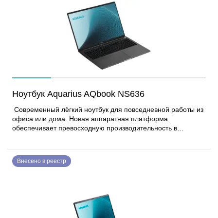
рабочее место для различных сотрудников, благодаря
компактному размеру и небольшому весу. Ноутбук Aquarius
AQbook NS626, полностью разработанный в собственном
R&D и произведенный на производственном комплексе
компании, соответствует всем требованиям
информационной безопасности. Может применяться для
обработки конфиденциальной информации и для работы
со сведениями, составляющими государственную тайну.
Ноутбук Aquarius AQbook NS636
Современный лёгкий ноутбук для повседневной работы из
офиса или дома. Новая аппаратная платформа
обеспечивает превосходную производительность в
основных офисных приложениях при длительном времени
автономной работы на протяжении всего рабочего дня.
Широкий набор портов ввода-вывода позволяет
Внесено в реестр
подключать все необходимые в работе устройства и даёт
возможность одновременного использования до трёх
внешних мониторов, а шесть высокоскоростных USB-портов
обеспечивают беспрепятственное подключение широкого
спектра устройств одновременно. Обладает современным
беспроводным интерфейсом Wi-Fi и Bluetooth. Для