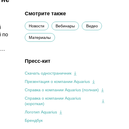
Смотрите также
Новости
Вебинары
Видео
й
й по
Материалы
сков, а
Пресс-кит
Скачать одностраничник
Презентация о компании Aquarius
Справка о компании Aquarius (полная)
Справка о компании Aquarius
(короткая)
Логотип Aquarius
Брендбук