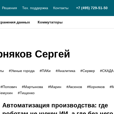
Решения
Тех. поддержка
Контакты
+7 (495) 729-51-50
хранения данных
Коммутаторы
рняков Сергей
кты
#Умные города
#ПАКи
#Аналитика
#Сервер
#СКАДА
#Попович
#Мартынова
#Марин
#Аксенов
#Корняков
#М
Семухин
#Тищенко
Автоматизация производства: где
роботам не нужен ИИ, а где без него