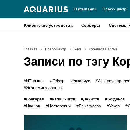
О компании
Пресс-центр
Клиентские устройства
Серверы
Системы 
Главная
/
Пресс-центр
/
Блог
/
Корняков Сергей
Записи по тэгу Ко
#ИТ рынок
#Обзор
#Аквариус
#Аквариус проду
#Экономика данных
#Бочкарев
#Калашников
#Денисов
#Богданов
#Иванов
#Нестерович
#Брызгалова
#Усков
#