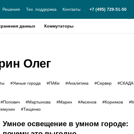
Решения
Тех. поддержка
Контакты
+7 (495) 729-51-50
хранения данных
Коммутаторы
рин Олег
кты
#Умные города
#ПАКи
#Аналитика
#Сервер
#СКАДА
#Попович
#Мартынова
#Марин
#Аксенов
#Корняков
#М
Семухин
#Тищенко
Умное освещение в умном городе:
почему это выгодно