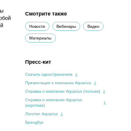
мы
Смотрите также
обой
ей
Новости
Вебинары
Видео
Материалы
Пресс-кит
Скачать одностраничник
Презентация о компании Aquarius
Справка о компании Aquarius (полная)
Справка о компании Aquarius
(короткая)
Логотип Aquarius
Брендбук