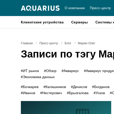
О компании
Пресс-центр
Клиентские устройства
Серверы
Системы 
Главная
/
Пресс-центр
/
Блог
/
Марин Олег
Записи по тэгу Ма
#ИТ рынок
#Обзор
#Аквариус
#Аквариус проду
#Экономика данных
#Бочкарев
#Калашников
#Денисов
#Богданов
#Иванов
#Нестерович
#Брызгалова
#Усков
#