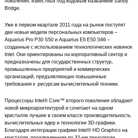
поколения, известных под кодовым названием
Sandy
Bridge
.
Уже в первом квартале 2011 года на рынок поступят
две новые модели персональных компьютеров –
Aquarius
Pro
P
30
S
50
и
Aquarius
Elt
E
50
S
66 –
созданные с использованием технологических новинок
Intel
. Они ориентированы на корпоративный сектор и
предназначены для государственных структур,
промышленных предприятий и коммерческих
организаций, предъявляющих повышенные
требования к
ресурсам вычислительной техники.
Процессоры Intel® Core™ второго поколения обладают
новой микроархитектурой и сочетают на одном
кристалле лучшие в своем классе производительность
вычислительных ядер и технологии 3D-графики.
Благодаря интеграции графики Intel® HD Graphics на
кристалле, произведенном по 32-нм технологии,