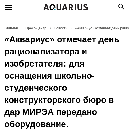
Главная
/
Пресс-центр
/
Новости
/
«Аквариус» отмечает день раци
«Аквариус» отмечает день
рационализатора и
изобретателя: для
оснащения школьно-
студенческого
конструкторского бюро в
дар МИРЭА передано
оборудование.