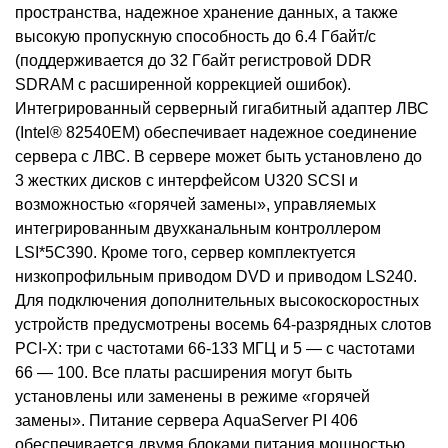
пространства, надежное хранение данных, а также
высокую пропускную способность до 6.4 Гбайт/с
(поддерживается до 32 Гбайт регистровой DDR
SDRAM c расширенной коррекцией ошибок).
Интегрированный серверный гигабитный адаптер ЛВС
(Intel® 82540EM) обеспечивает надежное соединение
сервера с ЛВС. В сервере может быть установлено до
3 жестких дисков с интерфейсом U320 SCSI и
возможностью «горячей замены», управляемых
интегрированным двухканальным контроллером
LSI*5C390. Кроме того, сервер комплектуется
низкопрофильным приводом DVD и приводом LS240.
Для подключения дополнительных высокоскоростных
устройств предусмотрены восемь 64-разрядных слотов
PCI-X: три с частотами 66-133 МГЦ и 5 — с частотами
66 — 100. Все платы расширения могут быть
установлены или заменены в режиме «горячей
замены». Питание сервера AquaServer PI 406
обеспечивается двумя блоками питания мощностью