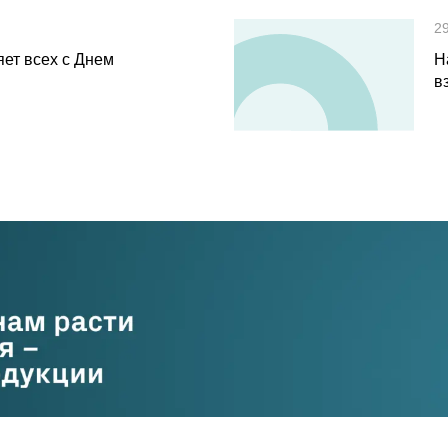
29
ет всех с Днем
Н
в