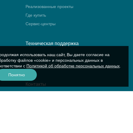
Реализованные проекты
Где купить
Сервис-центры
Техническая поддержка
родолжая использовать наш сайт, Вы даете согласие на
Стандартная гарантия
бработку файлов «cookie» и персональных данных в
Поддержка AQCARE
оответствии с
Политикой об обработке персональных данных
.
Понятно
Контакты
Контакты компании
Сервис «Аквариус»