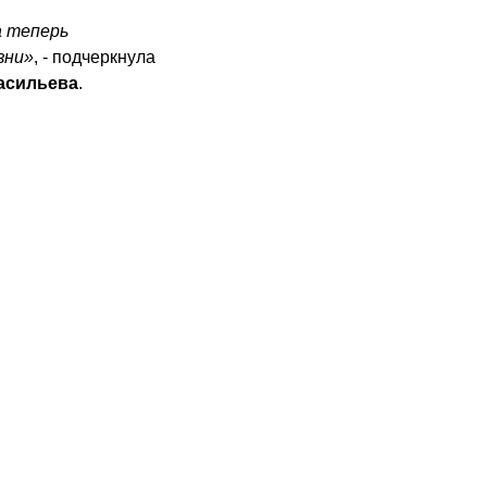
а теперь
зни»
, - подчеркнула
асильева
.