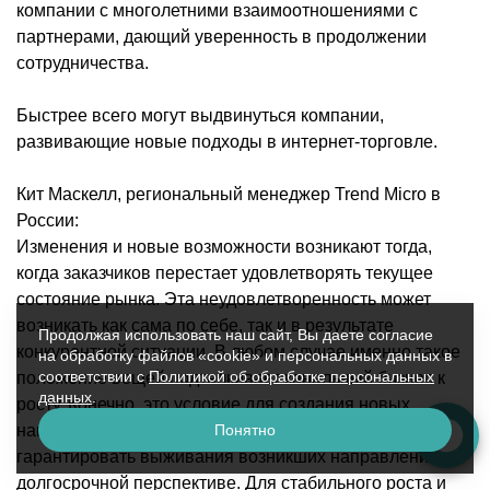
компании с многолетними взаимоотношениями с
партнерами, дающий уверенность в продолжении
сотрудничества.
Быстрее всего могут выдвинуться компании,
развивающие новые подходы в интернет-торговле.
Кит Маскелл, региональный менеджер Trend Micro в
России:
Изменения и новые возможности возникают тогда,
когда заказчиков перестает удовлетворять текущее
состояние рынка. Эта неудовлетворенность может
возникать как сама по себе, так и в результате
Продолжая использовать наш сайт, Вы даете согласие
конкурентной ситуации. В любом случае именно такое
на обработку файлов «cookie» и персональных данных в
соответствии с
Политикой об обработке персональных
положение вещей подталкивает канальный бизнес к
данных
.
росту. Конечно, это условие для создания новых
направлений в дистрибуции само по себе не может
Понятно
гарантировать выживания возникших направлений в
долгосрочной перспективе. Для стабильного роста и