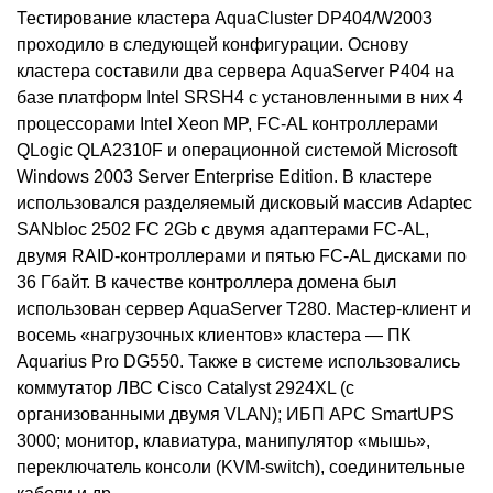
Тестирование кластера AquaCluster DP404/W2003
проходило в следующей конфигурации. Основу
кластера составили два сервера AquaServer P404 на
базе платформ Intel SRSH4 с установленными в них 4
процессорами Intel Xeon MP, FC-AL контроллерами
QLogic QLA2310F и операционной системой Microsoft
Windows 2003 Server Enterprise Edition. В кластере
использовался разделяемый дисковый массив Adaptec
SANbloc 2502 FC 2Gb с двумя адаптерами FC-AL,
двумя RAID-контроллерами и пятью FC-AL дисками по
36 Гбайт. В качестве контроллера домена был
использован сервер AquaServer T280. Мастер-клиент и
восемь «нагрузочных клиентов» кластера — ПК
Aquarius Pro DG550. Также в системе использовались
коммутатор ЛВС Cisco Catalyst 2924XL (с
организованными двумя VLAN); ИБП APC SmartUPS
3000; монитор, клавиатура, манипулятор «мышь»,
переключатель консоли (KVM-switch), соединительные