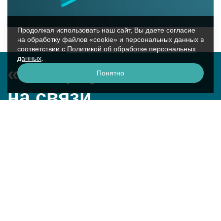
Продолжая использовать наш сайт, Вы даете согласие
на обработку файлов «cookie» и персональных данных в
соответствии с
Политикой об обработке персональных
данных
.
«Аквариус»
Понятно
на связи
г. Москва, ул. Крылатская, 17к2
смотреть на карте
+7 (495) 729-51-50
question@aq.ru
Техническая поддержка
8 800 250-26-00