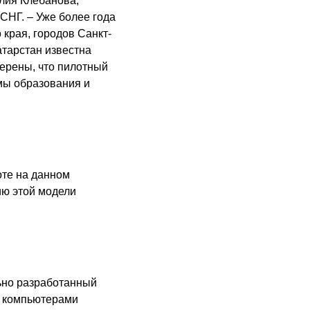
лия Клебанова,
 СНГ. – Уже более года
края, городов Санкт-
атарстан известна
ерены, что пилотный
мы образования и
оте на данном
ию этой модели
ьно разработанный
и компьютерами