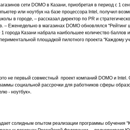
агазинов сети DOMO в Казани, приобретая в период с 1 сен
мпьютер или ноутбук на базе процессора
I
ntel, получил воз
колы в городе, – рассказал директор по PR и стратегическ
 – Еженедельно в магазинах DOMO обновлялся “Рейтинг шк
 1 города Казани набрала наибольшее количество баллов и
спериментальной площадкой пилотного проекта “Каждому уч
о это не первый совместный проект компаний DOMO и
I
ntel.
раммы социальной рассрочки для работников сферы образ
лю - ноутбук».
ладает солидным опытом реализации программы обучения “