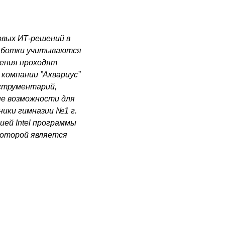
овых ИТ-решений в
работки учитываются
шения проходят
компании ”Аквариус”
нструментарий,
ые возможности для
ники гимназии №1 г.
цией
I
ntel программы
которой является