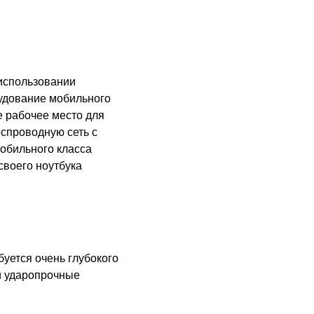
 использовании
рудование мобильного
е рабочее место для
еспроводную сеть с
мобильного класса
воего ноутбука
буется очень глубокого
 и ударопрочные