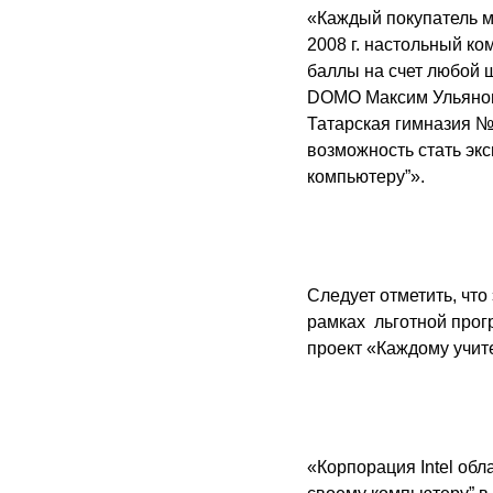
«Каждый покупатель м
2008 г
. настольный ко
баллы на счет любой ш
DOMO Максим Ульянов.
Татарская гимназия №
возможность стать эк
компьютеру”».
Следует отметить, чт
рамках льготной прог
проект «Каждому учите
«Корпорация
I
ntel об