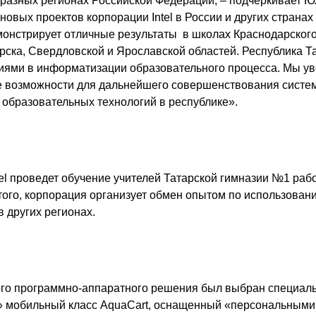
 разных регионах Российской Федерации, – подчеркивает Ю
 новых проектов корпорации
I
ntel в России и других странах
онстрирует отличные результаты в школах Краснодарского 
рска, Свердловской и Ярославской областей. Республика Т
ями в информатизации образовательного процесса. Мы ув
е возможности для дальнейшего совершенствования систе
образовательных технологий в республике».
el проведет обучение учителей Татарской гимназии №1 раб
того, корпорация организует обмен опытом по использован
 других регионах.
ого программно-аппаратного решения был выбран специал
» мобильный класс AquaCart, оснащенный «персональным