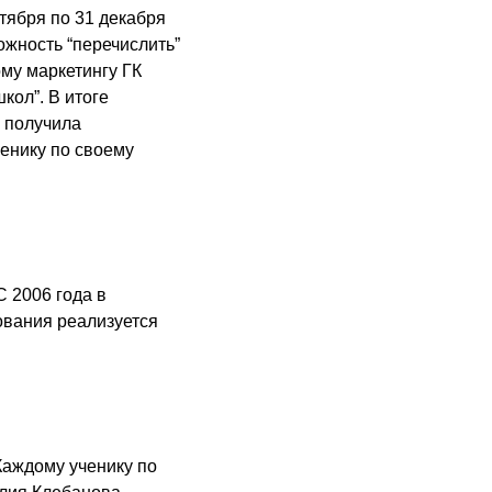
тября по 31 декабря
можность “перечислить”
ому маркетингу ГК
ол”. В итоге
 получила
енику по своему
 C 2006 года в
ования реализуется
Каждому ученику по