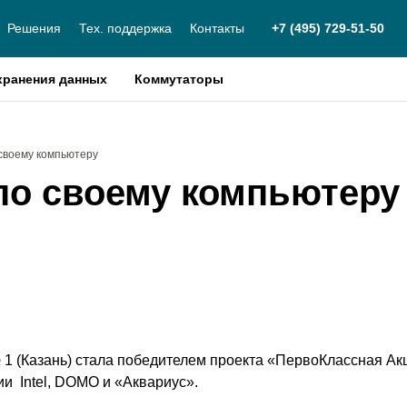
Решения
Тех. поддержка
Контакты
+7 (495) 729-51-50
хранения данных
Коммутаторы
 своему компьютеру
по своему компьютеру
 1 (Казань) стала победителем проекта «ПервоКлассная Ак
нии
I
ntel, DОМО и «Аквариус».